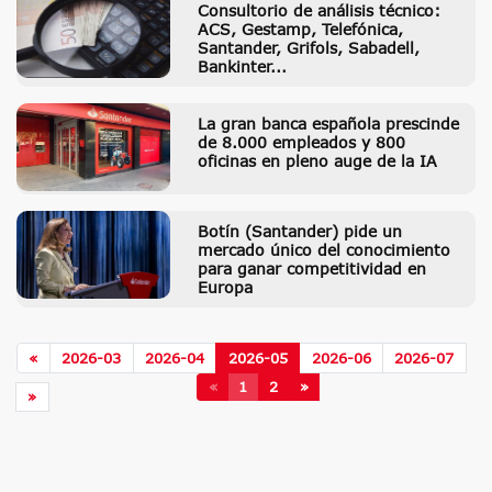
Consultorio de análisis técnico:
ACS, Gestamp, Telefónica,
Santander, Grifols, Sabadell,
Bankinter...
La gran banca española prescinde
de 8.000 empleados y 800
oficinas en pleno auge de la IA
Botín (Santander) pide un
mercado único del conocimiento
para ganar competitividad en
Europa
«
2026-03
2026-04
2026-05
2026-06
2026-07
«
1
2
»
»