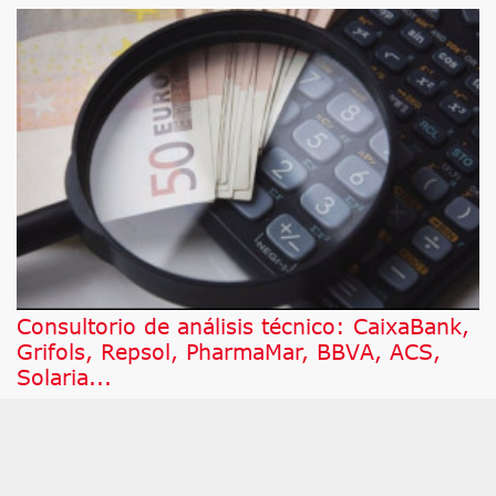
Consultorio de análisis técnico: CaixaBank,
Grifols, Repsol, PharmaMar, BBVA, ACS,
Solaria...
A continuación, damos respuesta a los valores por
los que más han preguntado este jueves a César
Nuez, analista técnico de Bolsamanía, que pone
bajo la lupa a Honeywell Internacional,