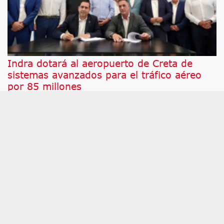
Indra dotará al aeropuerto de Creta de
sistemas avanzados para el tráfico aéreo
por 85 millones
Tras una licitación internacional, International
Airport of Heraklion Crete SA (IAHC), sociedad
responsable del nuevo Aeropuerto Internacional de
Heraclión en Creta, ha confiado a Indra, en
consorcio con la empresa griega ATESE, el
proyecto para suministrar los sistemas de
vigilancia, navegación aérea y gestión del tráfico
aéreo (ATM) de esta nueva infraestructura, que
sustituirá al aeropuerto actual en la isla griega.