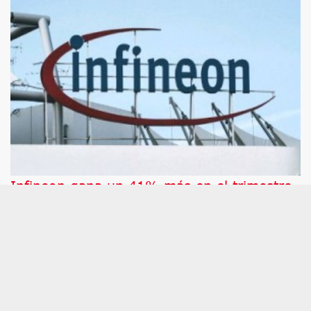
Infineon gana un 41% más en el trimestre,
pero su resultado operativo decepciona al
mercado
Las acciones del fabricante de semiconductores
Infineon caen este miércoles después de que la
compañía haya anunciado que ha ganado 423
millones de euros en el tercer trimestre de su
ejercicio fiscal, un 41% más que hace un año,
debido a que una de sus principales medidas de