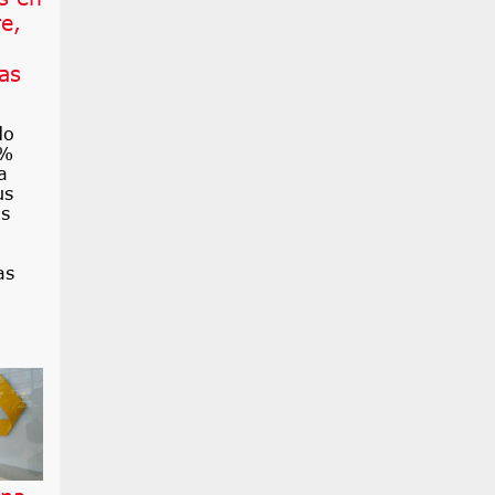
e,
as
do
6%
a
us
as
as