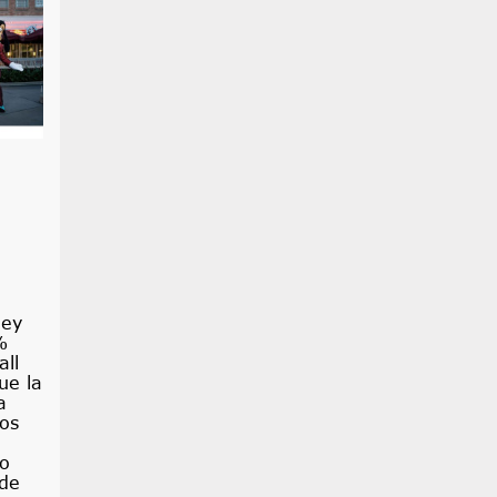
ney
%
all
ue la
a
ios
lo
 de