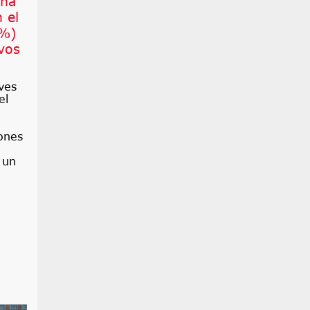
na
 el
6%)
vos
ves
el
ones
 un