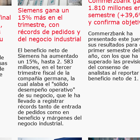
Commerzbank ga
1.810 millones en
Siemens gana un
semestre (+39,
inal
15% más en el
y confirma objeti
,
trimestre, con
s
récords de pedidos y
Commerzbank ha
su
del negocio industrial
presentado este jue
sus resultados para 
El beneficio neto de
primer semestre del
Siemens ha aumentado
año, con los que ha
de
un 15%, hasta 2. 583
superado las previsi
sas
millones, en el tercer
del consenso de
de
trimestre fiscal de la
analistas al reportar
e
compañía germana, la
beneficio neto de 1.
cual alaba el "sólido
desempeño operativo"
de su negocio, que le ha
llevado a registrar
récords tanto de entrada
de pedidos como en
beneficio y márgenes del
negocio industrial.