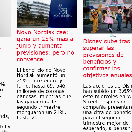
Novo Nordisk cae:
gana un 25% más a
n
Disney sube tras
junio y aumenta
o
superar las
previsiones, pero no
previsiones de
convence
beneficios y
confirmar los
El beneficio de Novo
objetivos anuales
Nordisk aumentó un
25% entre enero y
8%
Las acciones de Dis
junio, hasta 69. 546
re
han subido un 3,65
millones de coronas
0
este miércoles en W
danesas, mientras que
Street después de q
las ganancias del
compañía presentar
segundo trimestre
una cifra de benefic
menguaron un 21%,
nds,
para el segundo
hasta 20.
trimestre mejor de 
tel y
esperado, a pensar
z de