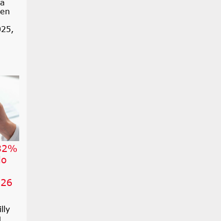
la
 en
025,
 32%
do
026
lly
u