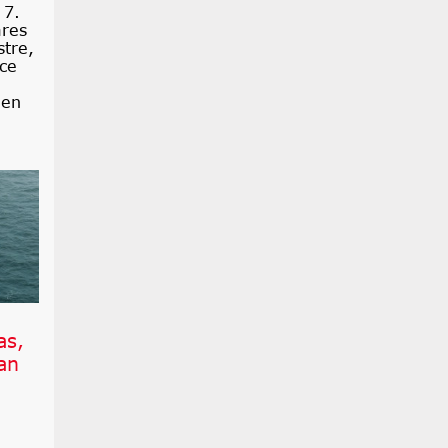
 7.
ares
stre,
ce
 en
as,
an