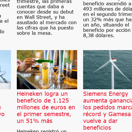
trimestre, las primeras
beneficio ascendió a
reet
cuentas que daba a
493 millones de dól
conocer desde su debut
en el segundo trime
a
en Wall Street, y ha
un 32% más que ha
a el
asustado al mercado con
un año, situando el
las cifras que ha puesto
beneficio por acción
do
sobre la mesa.
8,38 dólares.
Heineken logra un
Siemens Energy
beneficio de 1.125
aumenta gananci
u
millones de euros en
los pedidos marc
vo
el primer semestre,
récord y Gamesa
un 51% más
vuelve a dar
beneficios
Heineken registró un