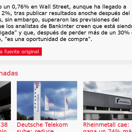
o un 0,76% en Wall Street, aunque ha llegado a
 2%, tras publicar resultados anoche después del
s, sin embargo, superaron las previsiones del
e los analistas de Bankinter creen que está siend
tigada" y que, después de perder más de un 30%
o, "es una oportunidad de compra".
a fuente original
onadas
538
Deutsche Telekom
Rheinmetall cae:
nio,
sube: reduce
gana un 74% má