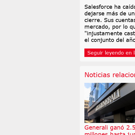
Salesforce ha caíd
dejarse más de un
cierre. Sus cuenta
mercado, por lo qu
"injustamente cas
el conjunto del añ
Seguir leyendo en l
Noticias relaci
Generali ganó 2.
millones hasta ju