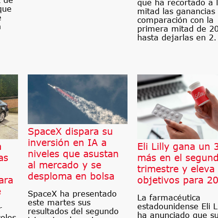
que ha recortado a 
que
mitad las ganancias
e
comparación con la
n
primera mitad de 2
hasta dejarlas en 2.
SpaceX dispara su
inversión en IA a
a
Eli Lilly gana un
niveles que asustan
as
más en el segun
al mercado y se
trimestre y eleva
desploma en bolsa
ara
objetivos para 2
e
SpaceX ha presentado
La farmacéutica
este martes sus
estadounidense Eli Li
r
resultados del segundo
ha anunciado que s
oles