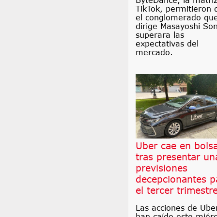
TikTok, permitieron 
el conglomerado qu
dirige Masayoshi So
superara las
expectativas del
mercado.
Uber cae en bols
tras presentar un
previsiones
decepcionantes p
el tercer trimestr
Las acciones de Ube
han caído este miérc