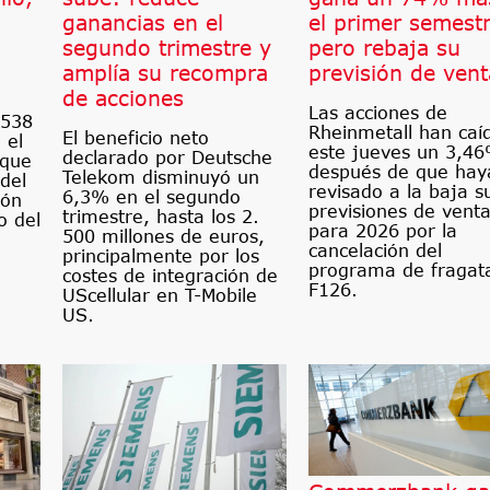
ganancias en el
el primer semestr
segundo trimestre y
pero rebaja su
amplía su recompra
previsión de vent
de acciones
Las acciones de
 538
Rheinmetall han caí
El beneficio neto
 el
este jueves un 3,4
declarado por Deutsche
 que
después de que hay
Telekom disminuyó un
del
revisado a la baja s
6,3% en el segundo
ión
previsiones de vent
trimestre, hasta los 2.
o del
para 2026 por la
500 millones de euros,
cancelación del
principalmente por los
programa de fragat
costes de integración de
F126.
UScellular en T-Mobile
US.