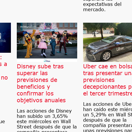
expectativas del
mercado.
:
s a
Disney sube tras
Uber cae en bols
superar las
tras presentar un
 no
previsiones de
previsiones
beneficios y
decepcionantes p
confirmar los
el tercer trimestr
objetivos anuales
Las acciones de Ube
han caído este miér
Las acciones de Disney
un 5,29% en Wall S
han subido un 3,65%
después de que la
este miércoles en Wall
ue
compañía presentar
Street después de que la
unas previsiones par