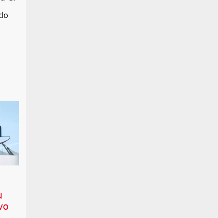
do
u
vo