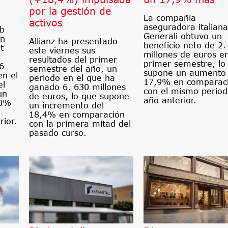
por la gestión de
La compañía
activos
aseguradora italiana
nb
Generali obtuvo un
un
Allianz ha presentado
beneficio neto de 2.
t
este viernes sus
millones de euros en
resultados del primer
primer semestre, lo
6
semestre del año, un
supone un aumento 
en el
periodo en el que ha
17,9% en comparac
el
ganado 6. 630 millones
con el mismo period
un
de euros, lo que supone
año anterior.
10%
un incremento del
18,4% en comparación
rior.
con la primera mitad del
pasado curso.