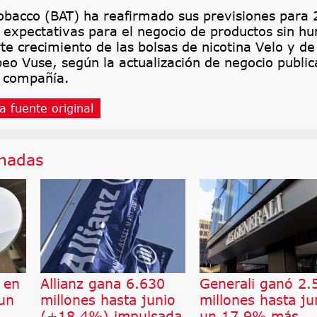
Tobacco (BAT) ha reafirmado sus previsiones para
 expectativas para el negocio de productos sin h
te crecimiento de las bolsas de nicotina Velo y de
peo Vuse, según la actualización de negocio publi
a compañía.
a fuente original
onadas
 en
Allianz gana 6.630
Generali ganó 2.
 un
millones hasta junio
millones hasta ju
(+18,4%) impulsada
un 17,9% más