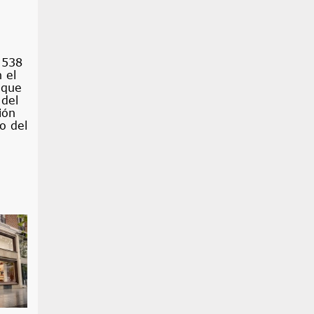
 538
 el
 que
del
ión
o del