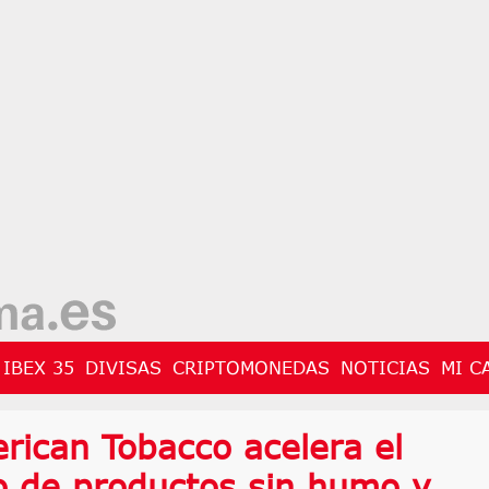
IBEX 35
DIVISAS
CRIPTOMONEDAS
NOTICIAS
MI C
erican Tobacco acelera el
o de productos sin humo y