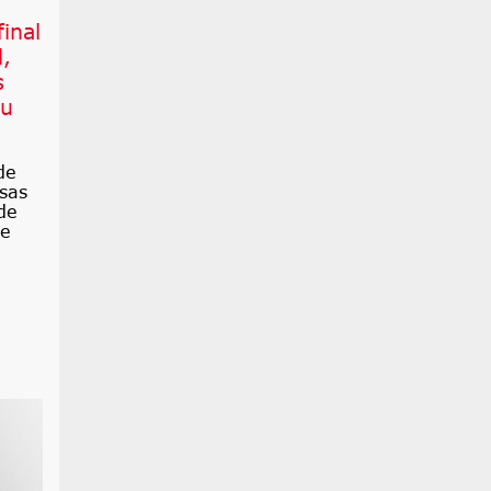
inal
l,
s
su
de
osas
de
ie