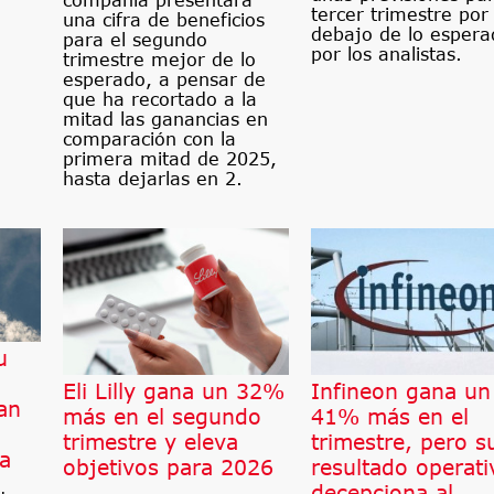
compañía presentara
tercer trimestre por
una cifra de beneficios
debajo de lo espera
para el segundo
por los analistas.
trimestre mejor de lo
esperado, a pensar de
que ha recortado a la
mitad las ganancias en
comparación con la
primera mitad de 2025,
hasta dejarlas en 2.
u
Eli Lilly gana un 32%
Infineon gana un
an
más en el segundo
41% más en el
trimestre y eleva
trimestre, pero s
a
objetivos para 2026
resultado operati
decepciona al