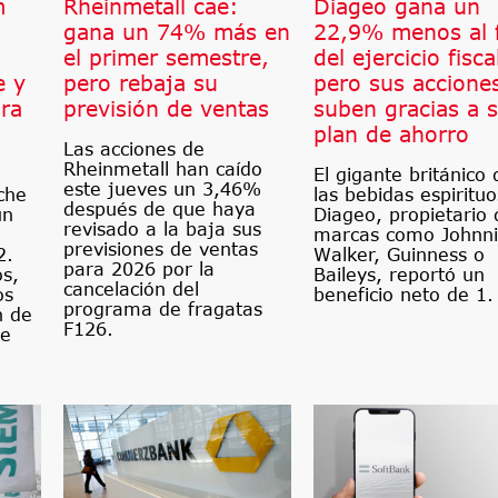
m
Rheinmetall cae:
Diageo gana un
gana un 74% más en
22,9% menos al f
el primer semestre,
del ejercicio fisca
e y
pero rebaja su
pero sus accione
ra
previsión de ventas
suben gracias a 
plan de ahorro
Las acciones de
Rheinmetall han caído
El gigante británico 
este jueves un 3,46%
che
las bebidas espiritu
después de que haya
un
Diageo, propietario 
revisado a la baja sus
marcas como Johnn
previsiones de ventas
2.
Walker, Guinness o
para 2026 por la
os,
Baileys, reportó un
cancelación del
os
beneficio neto de 1.
programa de fragatas
n de
F126.
le