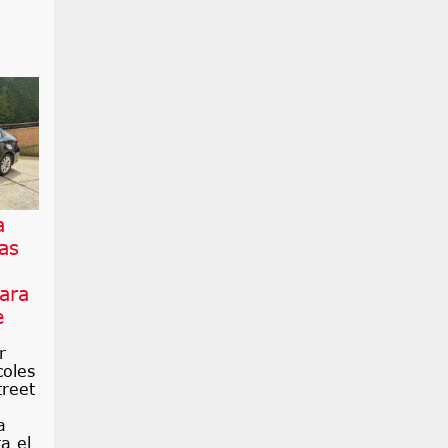
a
as
ara
e
r
coles
treet
a
a el