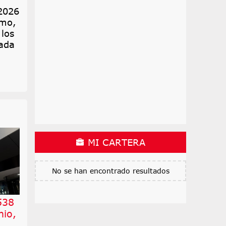
 2026
umo,
 los
cada
MI CARTERA
No se han encontrado resultados
538
nio,