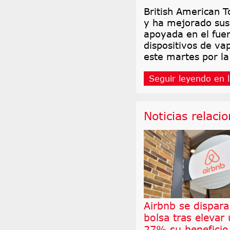
British American 
y ha mejorado sus
apoyada en el fuer
dispositivos de va
este martes por l
Seguir leyendo en l
Noticias relaci
Airbnb se dispara
bolsa tras elevar
27% su beneficio