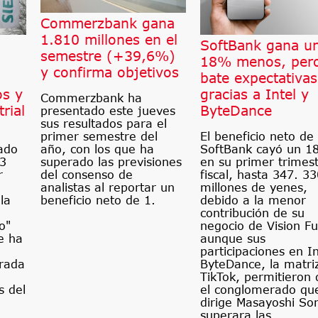
Commerzbank gana
1.810 millones en el
SoftBank gana u
semestre (+39,6%)
18% menos, per
y confirma objetivos
bate expectativas
os y
gracias a Intel y
Commerzbank ha
rial
ByteDance
presentado este jueves
sus resultados para el
El beneficio neto de
primer semestre del
ado
SoftBank cayó un 
año, con los que ha
83
en su primer trimes
superado las previsiones
r
fiscal, hasta 347. 3
del consenso de
millones de yenes,
analistas al reportar un
la
debido a la menor
beneficio neto de 1.
contribución de su
o"
negocio de Vision F
e ha
aunque sus
participaciones en In
trada
ByteDance, la matri
TikTok, permitieron
s del
el conglomerado qu
dirige Masayoshi So
superara las