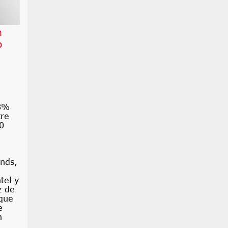
n
o
18%
tre
30
unds,
tel y
z de
 que
e
n