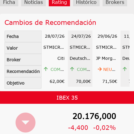
Ficha
Noticias
Rating
Histórico
Brokers
Cambios de Recomendación
28/07/26
24/07/26
29/06/26
11/0
Fecha
STMICROELECTRONICS
STMICROELECTRONICS
STMICROELECTRONICS
Valor
Citi
Deutsche Bank
JP Morgan
Broker
COMPRAR
COMPRAR
NEUTRAL
COM
Recomendación
62,00€
70,00€
71,50€
75
Objetivo
IBEX 35
20.176,000
-4,400
-0,02%