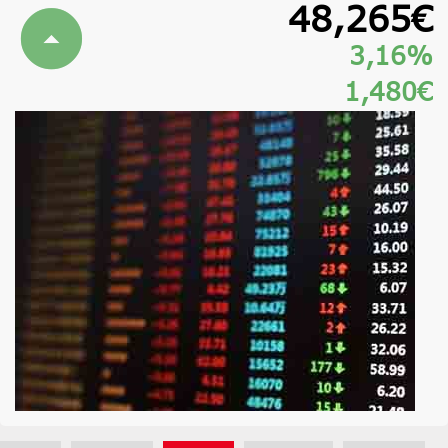
48,265€
3,16%
1,480€