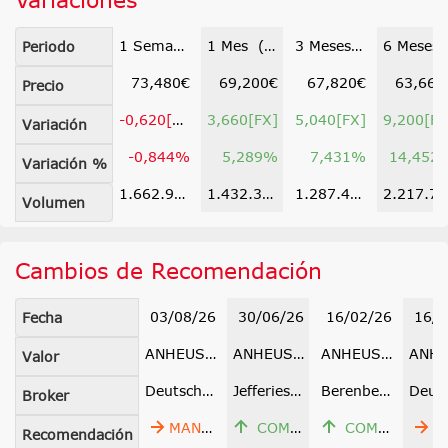
1 Semana (03 ago)
1 Mes (09 jul)
3 Meses (11 may)
6 Meses (09 f
Periodo
73,480€
69,200€
67,820€
63,660
Precio
-0,620[FX]
3,660[FX]
5,040[FX]
9,200[FX
Variación
-0,844%
5,289%
7,431%
14,452
Variación %
1.662.994
1.432.397
1.287.478
2.217.78
Volumen
Cambios de Recomendación
03/08/26
30/06/26
16/02/26
16/0
Fecha
ANHEUSER-BUSCH INBEV SA/NV
ANHEUSER-BUSCH INBEV SA/NV
ANHEUSER-BUSCH INBEV SA/NV
Valor
Deutsche Bank
Jefferies & Co
Berenberg
Broker
MANTENER
COMPRAR
COMPRAR
MAN
Recomendación