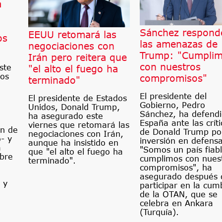
a
Sánchez respond
EEUU retomará las
os
las amenazas de
negociaciones con
Trump: "Cumpli
Irán pero reitera que
con nuestros
ste
"el alto el fuego ha
mos
compromisos"
terminado"
El presidente del
El presidente de Estados
Gobierno, Pedro
Unidos, Donald Trump,
Sánchez, ha defend
ha asegurado este
España ante las críti
viernes que retomará las
ón de
de Donald Trump por
negociaciones con Irán,
- y
inversión en defensa
aunque ha insistido en
a
"Somos un país fiab
que "el alto el fuego ha
obre
cumplimos con nues
terminado".
compromisos", ha
asegurado después 
 y
participar en la cum
de la OTAN, que se
celebra en Ankara
(Turquía).