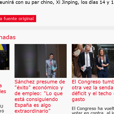
unirá con su par chino, Xi Jinping, los días 14 y 
a fuente original
onadas
Sánchez presume de
El Congreso tum
a
"éxito" económico y
otra vez la senda
les
de empleo: "Lo que
déficit y el techo
está consiguiendo
gasto
España es algo
UU
El Congreso ha vuel
extraordinario"
ró
votar en contra, al i