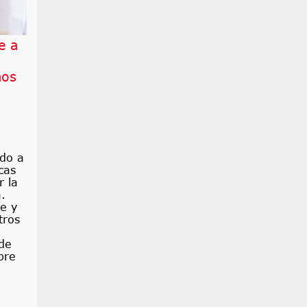
e a
mos
ido a
cas
 la
.
le y
tros
de
bre