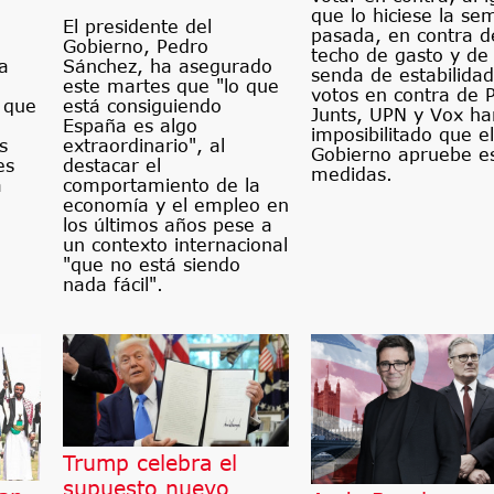
que lo hiciese la s
El presidente del
pasada, en contra d
Gobierno, Pedro
techo de gasto y de 
Sánchez, ha asegurado
a
senda de estabilidad
este martes que "lo que
votos en contra de P
está consiguiendo
o que
Junts, UPN y Vox ha
España es algo
imposibilitado que el
extraordinario", al
s
Gobierno apruebe e
destacar el
es
medidas.
comportamiento de la
a
economía y el empleo en
los últimos años pese a
un contexto internacional
"que no está siendo
nada fácil".
Trump celebra el
supuesto nuevo