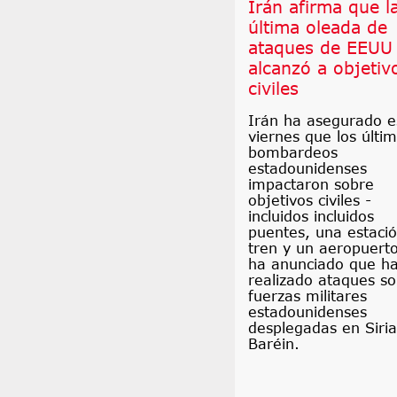
Irán afirma que l
última oleada de
ataques de EEUU
alcanzó a objetiv
civiles
Irán ha asegurado e
viernes que los últi
bombardeos
estadounidenses
impactaron sobre
objetivos civiles -
incluidos incluidos
puentes, una estaci
tren y un aeropuerto
ha anunciado que h
realizado ataques s
fuerzas militares
estadounidenses
desplegadas en Siria
Baréin.