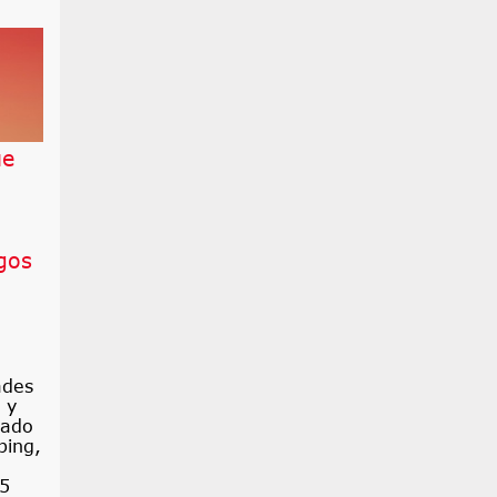
ue
sgos
ades
 y
rado
ping,
05