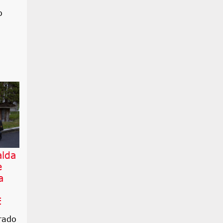
o
alda
e
a
E
rado