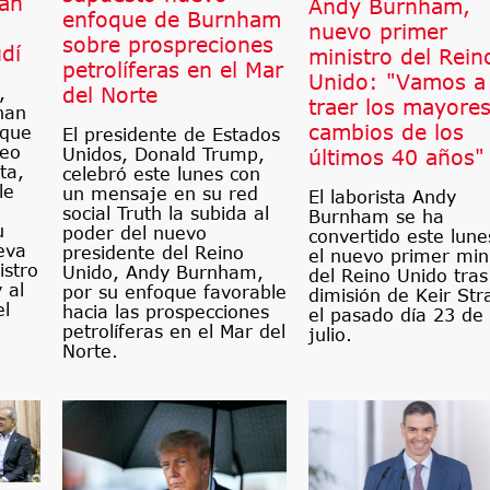
ian
Andy Burnham,
enfoque de Burnham
nuevo primer
sobre prospreciones
dí
ministro del Rein
petrolíferas en el Mar
Unido: "Vamos a
del Norte
,
traer los mayore
han
cambios de los
 que
El presidente de Estados
ueo
Unidos, Donald Trump,
últimos 40 años"
ta,
celebró este lunes con
le
un mensaje en su red
El laborista Andy
social Truth la subida al
Burnham se ha
u
poder del nuevo
convertido este lune
eva
presidente del Reino
el nuevo primer min
istro
Unido, Andy Burnham,
del Reino Unido tras
 al
por su enfoque favorable
dimisión de Keir St
el
hacia las prospecciones
el pasado día 23 de
petrolíferas en el Mar del
julio.
Norte.