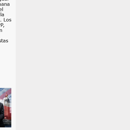
emana
el
la
. Los
P,
n
stas