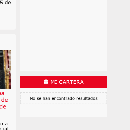
15 de
MI CARTERA
ba
No se han encontrado resultados
 de
 de
to a
gual