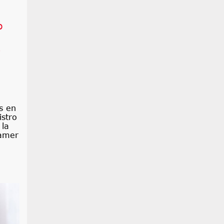
o
s
s en
istro
 la
ramer