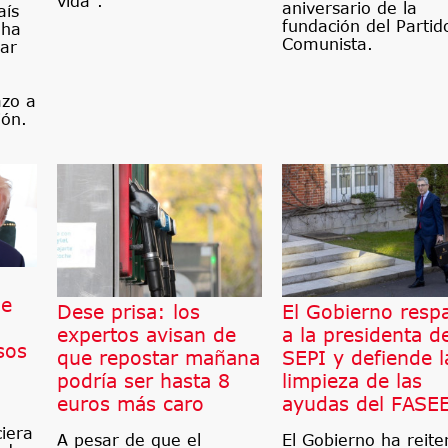
vida".
aniversario de la
aís
fundación del Partid
 ha
Comunista.
ar
azo a
ión.
de
Dese prisa: los
El Gobierno resp
expertos avisan de
a la presidenta d
sos
que repostar mañana
SEPI y defiende l
podría ser hasta 8
limpieza de las
euros más caro
ayudas del FASE
ciera
A pesar de que el
El Gobierno ha reite