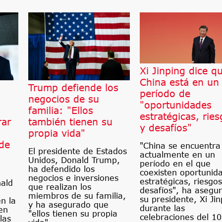
Xi Jinping dice q
China está en un
Trump defiende los
período de
negocios de su
"oportunidades
familia: "Ellos
estratégicas, rie
rar
también tienen su
y desafíos"
propia vida"
de
"China se encuentra
El presidente de Estados
actualmente en un
Unidos, Donald Trump,
período en el que
ha defendido los
coexisten oportunid
negocios e inversiones
estratégicas, riesgos
ald
que realizan los
desafíos", ha asegu
miembros de su familia,
su presidente, Xi Jin
en la
y ha asegurado que
durante las
en
"ellos tienen su propia
celebraciones del 1
las