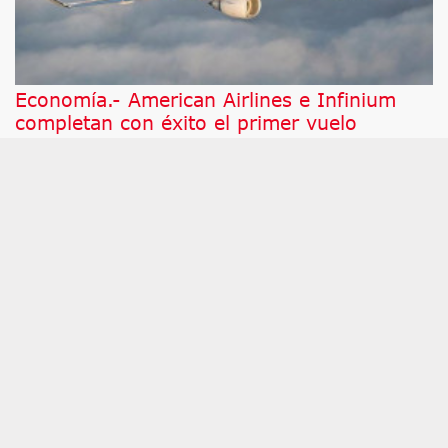
Economía.- American Airlines e Infinium
completan con éxito el primer vuelo
comercial de pasajeros propulsado por
eSAF
MADRID, 6 (EUROPA PRESS) American Airlines e
Infinium han anunciado un hito clave para el
transporte aéreo global: la realización del primer
vuelo comercial de pasajeros alimentado por
combustible de aviación electrosostenible
(denominado eSAF o electro-SAF).