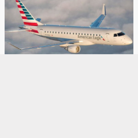
Economía.- American Airlines e Infinium
completan con éxito el primer vuelo
comercial de pasajeros propulsado por
eSAF
MADRID, 6 (EUROPA PRESS) American Airlines e
Infinium han anunciado un hito clave para el
transporte aéreo global: la realización del primer
vuelo comercial de pasajeros alimentado por
combustible de aviación electrosostenible