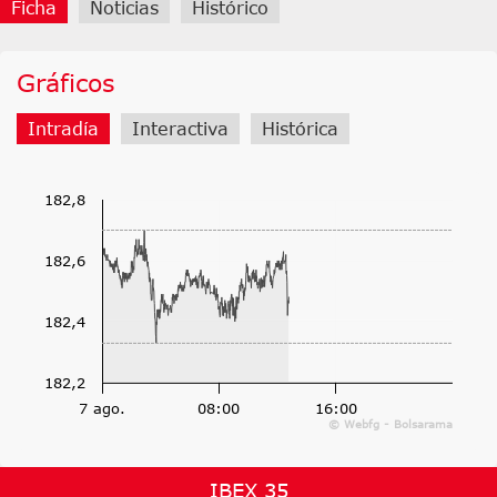
Ficha
Noticias
Histórico
Gráficos
Intradía
Interactiva
Histórica
182,8
182,6
182,4
182,2
7 ago.
08:00
16:00
© Webfg - Bolsarama
IBEX 35