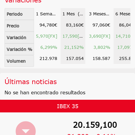
1 Semana (31 jul)
1 Mes (08 jul)
3 Meses (11 may)
6 Meses (09 f
Periodo
94,780€
83,160€
97,060€
86,040
Precio
5,970[FX]
17,590[FX]
3,690[FX]
14,710[F
Variación
6,299%
21,152%
3,802%
17,097
Variación %
212.978
157.054
158.587
255.83
Volumen
Últimas noticias
No se han encontrado resultados
IBEX 35
20.159,100