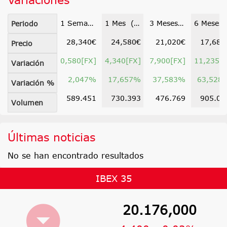
1 Semana (03 ago)
1 Mes (13 jul)
3 Meses (12 may)
6 Meses (11 f
Periodo
28,340€
24,580€
21,020€
17,685
Precio
0,580[FX]
4,340[FX]
7,900[FX]
11,235[F
Variación
2,047%
17,657%
37,583%
63,528
Variación %
589.451
730.393
476.769
905.09
Volumen
Últimas noticias
No se han encontrado resultados
IBEX 35
20.176,000