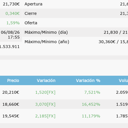
21,730€
Apertura
21,
0,340€
Cierre
21,
1,59%
Oferta
06/08/26
Máximo/Mínimo (día)
21,830
/
21
17:55
Máximo/Mínimo (año)
30,360€ / 15,
1.533.911
Precio
Variación
Variación %
Vol
20,210€
1,520[FX]
7,521%
2.059
18,660€
3,070[FX]
16,452%
1.519
19,545€
2,185[FX]
11,179%
1.785