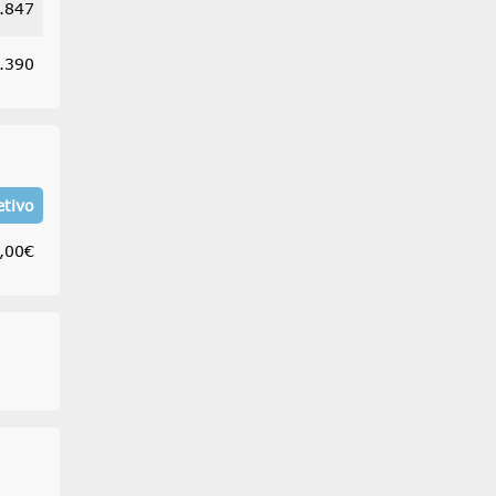
.847
.390
etivo
,00€