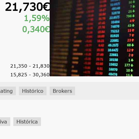
21,730€
1,59%
0,340€
21,350 - 21,830
15,825 - 30,360
ating
Histórico
Brokers
iva
Histórica