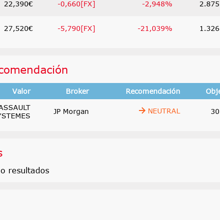
22,390€
-0,660[FX]
-2,948%
2.875
27,520€
-5,790[FX]
-21,039%
1.326
comendación
Valor
Broker
Recomendación
Obj
ASSAULT
NEUTRAL
JP Morgan
30
YSTEMES
s
o resultados