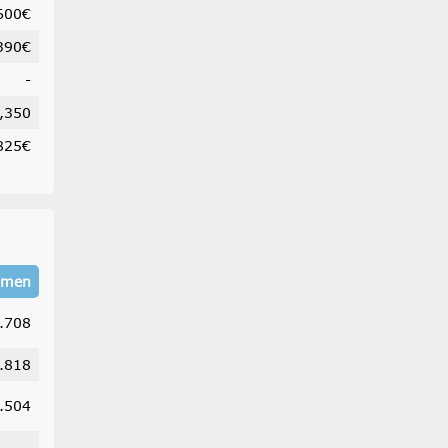
600€
390€
-
,350
825€
umen
.708
.818
.504