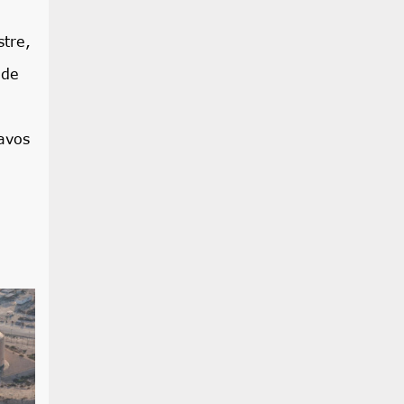
stre,
 de
avos