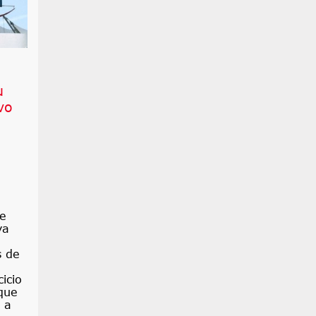
u
vo
de
ya
s de
icio
que
 a