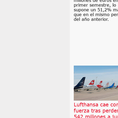
millones de euros en
primer semestre, lo
supone un 51,2% m
que en el mismo per
del año anterior.
Lufthansa cae co
fuerza tras perde
542 millones a ju