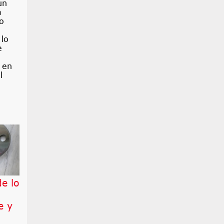
un
a
o
 lo
e
 en
l
e lo
e y