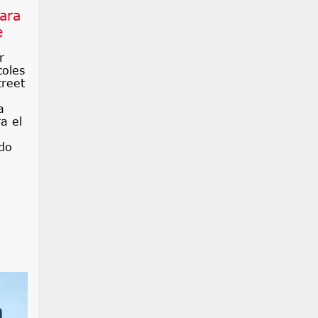
ara
e
r
coles
treet
a
a el
do