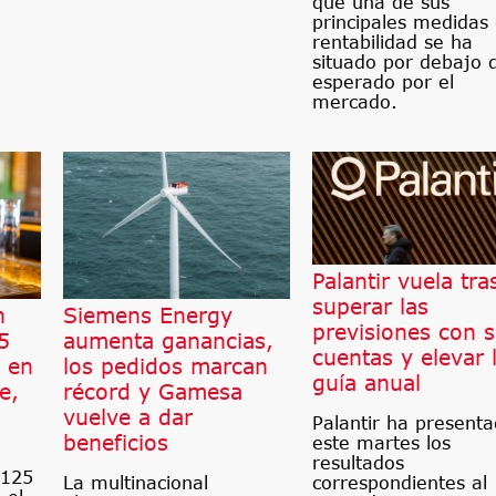
que una de sus
principales medidas
rentabilidad se ha
situado por debajo d
esperado por el
mercado.
Palantir vuela tra
superar las
n
Siemens Energy
previsiones con 
5
aumenta ganancias,
cuentas y elevar 
s en
los pedidos marcan
guía anual
e,
récord y Gamesa
vuelve a dar
Palantir ha present
beneficios
este martes los
n
resultados
 125
La multinacional
correspondientes al