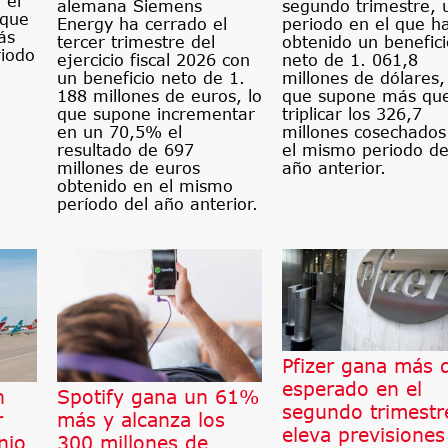
 el
alemana Siemens
segundo trimestre, 
 que
Energy ha cerrado el
periodo en el que h
ás
tercer trimestre del
obtenido un benefici
iodo
ejercicio fiscal 2026 con
neto de 1. 061,8
un beneficio neto de 1.
millones de dólares,
188 millones de euros, lo
que supone más qu
que supone incrementar
triplicar los 326,7
en un 70,5% el
millones cosechados
resultado de 697
el mismo periodo de
millones de euros
año anterior.
obtenido en el mismo
período del año anterior.
Pfizer gana más d
esperado en el
n
Spotify gana un 61%
segundo trimestr
r
más y alcanza los
eleva previsiones
nio
300 millones de