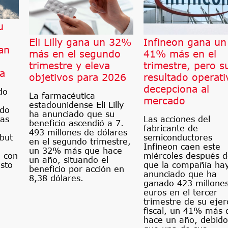
u
Eli Lilly gana un 32%
Infineon gana un
an
más en el segundo
41% más en el
trimestre y eleva
trimestre, pero s
a
objetivos para 2026
resultado operati
decepciona al
do
La farmacéutica
mercado
estadounidense Eli Lilly
ndo
ha anunciado que su
Las acciones del
ras
beneficio ascendió a 7.
fabricante de
493 millones de dólares
semiconductores
but
en el segundo trimestre,
Infineon caen este
un 32% más que hace
miércoles después 
 con
un año, situando el
que la compañía ha
esto
beneficio por acción en
anunciado que ha
8,38 dólares.
ganado 423 millone
euros en el tercer
trimestre de su ejerc
fiscal, un 41% más 
hace un año, debido