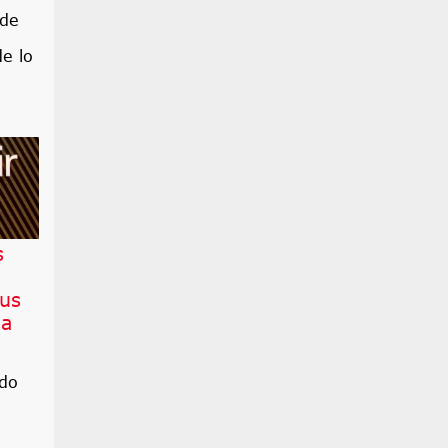
 de
e lo
s
sus
la
ado