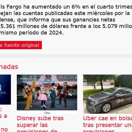
lls Fargo ha aumentado un 6% en el cuarto trimes
lejan las cuentas publicadas este miércoles por la
dense, que informa que sus ganancias netas
5.361 millones de dólares frente a los 5.079 mill
 mismo período de 2024.
a fuente original
onadas
:
s a
Disney sube tras
Uber cae en bols
superar las
tras presentar un
 no
previsiones de
previsiones