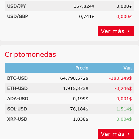
USD/JPY
157,824¥
0,000¥
USD/GBP
0,741£
0,000£
Ver más
Criptomonedas
Precio
Var.
BTC-USD
64.790,572$
-180,249$
ETH-USD
1.915,373$
-0,246$
ADA-USD
0,199$
-0,001$
SOL-USD
76,184$
1,514$
XRP-USD
1,038$
0,004$
Ver más