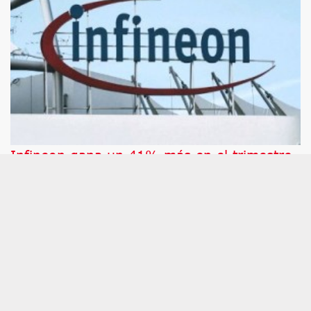
Infineon gana un 41% más en el trimestre,
pero su resultado operativo decepciona al
mercado
Las acciones del fabricante de semiconductores
Infineon caen este miércoles después de que la
compañía haya anunciado que ha ganado 423
millones de euros en el tercer trimestre de su
ejercicio fiscal, un 41% más que hace un año,
debido a que una de sus principales medidas de
rentabilidad se ha situado por debajo de lo
esperado por el mercado.