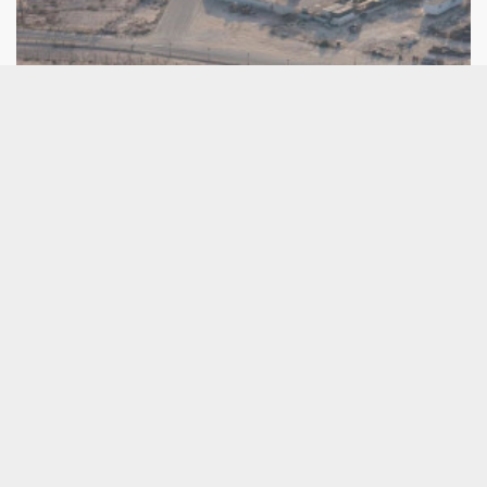
Aramco gana un 34% más en el primer
semestre por el mayor precio del crudo
El aumento de los precios del petróleo ha
favorecido las cuentas de Aramco, que en el
primer semestre del año incrementó sus beneficios
un 34%, hasta los 65.