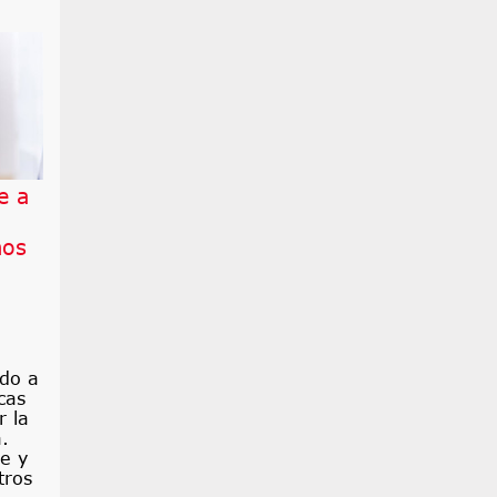
e a
mos
ido a
cas
 la
.
le y
tros