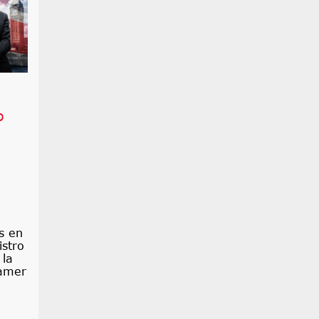
o
s
s en
istro
 la
ramer