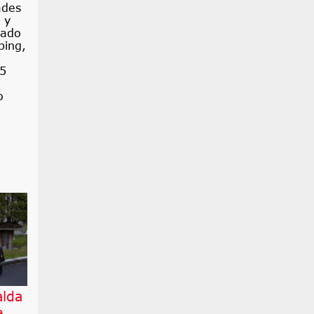
ades
 y
rado
ping,
05
o
alda
e