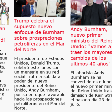
Trump celebra el
supuesto nuevo
ian
Andy Burnham,
enfoque de Burnham
nuevo primer
sobre prospreciones
dí
ministro del Rein
petrolíferas en el Mar
Unido: "Vamos a
del Norte
,
traer los mayore
han
cambios de los
 que
El presidente de Estados
ueo
Unidos, Donald Trump,
últimos 40 años"
ta,
celebró este lunes con
le
un mensaje en su red
El laborista Andy
social Truth la subida al
Burnham se ha
u
poder del nuevo
convertido este lune
eva
presidente del Reino
el nuevo primer min
istro
Unido, Andy Burnham,
del Reino Unido tras
 al
por su enfoque favorable
dimisión de Keir St
el
hacia las prospecciones
el pasado día 23 de
petrolíferas en el Mar del
julio.
Norte.