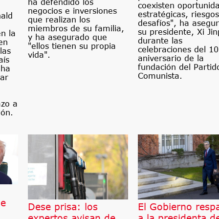
ha defendido los
coexisten oportunid
negocios e inversiones
estratégicas, riesgos
ald
que realizan los
desafíos", ha asegu
miembros de su familia,
su presidente, Xi Jin
en la
y ha asegurado que
durante las
en
"ellos tienen su propia
celebraciones del 1
las
vida".
aniversario de la
aís
fundación del Partid
 ha
Comunista.
ar
azo a
ión.
de
Dese prisa: los
El Gobierno resp
expertos avisan de
a la presidenta d