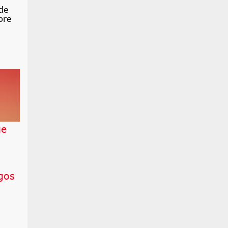
de
bre
ue
sgos