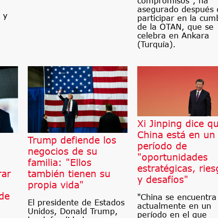
compromisos", ha
asegurado después 
 y
participar en la cum
de la OTAN, que se
celebra en Ankara
(Turquía).
Xi Jinping dice q
China está en un
Trump defiende los
período de
negocios de su
"oportunidades
familia: "Ellos
estratégicas, rie
rar
también tienen su
y desafíos"
propia vida"
de
"China se encuentra
El presidente de Estados
actualmente en un
Unidos, Donald Trump,
período en el que