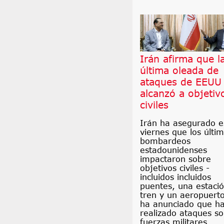
Irán afirma que l
última oleada de
ataques de EEUU
alcanzó a objetiv
civiles
Irán ha asegurado e
viernes que los últi
bombardeos
estadounidenses
impactaron sobre
objetivos civiles -
incluidos incluidos
puentes, una estaci
tren y un aeropuerto
ha anunciado que h
realizado ataques s
fuerzas militares