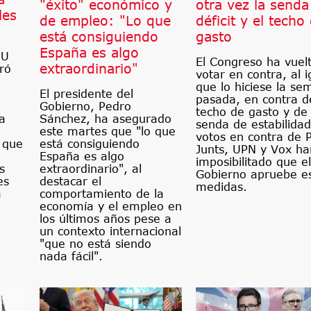
"éxito" económico y
otra vez la senda
les
de empleo: "Lo que
déficit y el techo
está consiguiendo
gasto
España es algo
UU
El Congreso ha vuel
extraordinario"
ró
votar en contra, al i
que lo hiciese la s
El presidente del
pasada, en contra d
Gobierno, Pedro
techo de gasto y de 
Sánchez, ha asegurado
a
senda de estabilidad
este martes que "lo que
votos en contra de P
está consiguiendo
o que
Junts, UPN y Vox ha
España es algo
imposibilitado que el
extraordinario", al
s
Gobierno apruebe e
destacar el
es
medidas.
comportamiento de la
a
economía y el empleo en
los últimos años pese a
un contexto internacional
"que no está siendo
nada fácil".