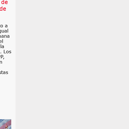
 de
 de
to a
gual
emana
el
la
. Los
P,
n
stas