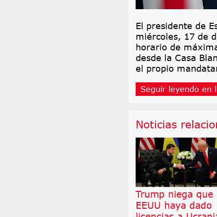
El presidente de E
miércoles, 17 de d
horario de máxima 
desde la Casa Blan
el propio mandata
Seguir leyendo en l
Noticias relaci
Trump niega que
EEUU haya dado
licencias a Ucrani