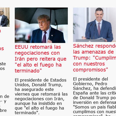
a
Sánchez respond
EEUU retomará las
os
las amenazas de
negociaciones con
Trump: "Cumpli
Irán pero reitera que
con nuestros
ste
"el alto el fuego ha
mos
compromisos"
terminado"
El presidente del
El presidente de Estados
Gobierno, Pedro
Unidos, Donald Trump,
Sánchez, ha defend
ha asegurado este
España ante las críti
viernes que retomará las
ón de
de Donald Trump por
negociaciones con Irán,
- y
inversión en defensa
aunque ha insistido en
a
"Somos un país fiab
que "el alto el fuego ha
obre
cumplimos con nues
terminado".