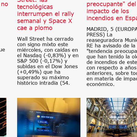
 no
preocupante" del
tecnológicas
impacto de los
interrumpen el rally
incendios en Esp
semanal y Space X
cae a plomo
MADRID, 5 (EUROP
PRESS) La
Wall Street ha cerrado
reaseguradora Muni
con signo mixto este
RE ha avisado de la
ue
miércoles, con caídas en
"tendencia preocupa
el Nasdaq (-0,83%) y en
que han tenido la o
S&P 500 (-0,17%) y
de incendios de est
subidas en el Dow Jones
con respecto a años
(+0,49%) que ha
anteriores, sobre to
superado su máximo
en materia de impa
histórico intradía (54.
económico.