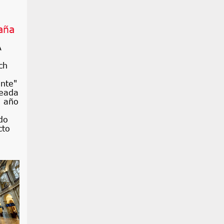
aña
A
ch
nte"
leada
e año
do
cto