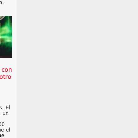
o.
, con
otro
. El
a un
00
e el
ue