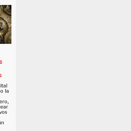
s
s
ital
o la
ero,
rear
vos
ún