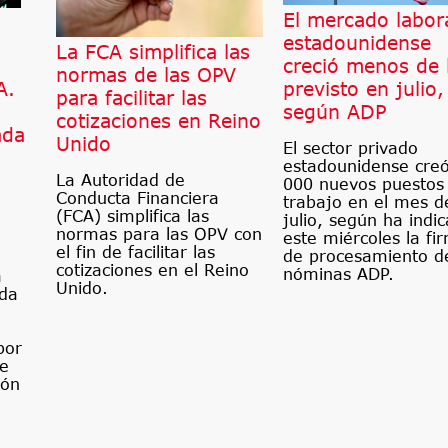
El mercado labor
estadounidense
La FCA simplifica las
creció menos de 
normas de las OPV
A.
previsto en julio,
para facilitar las
según ADP
cotizaciones en Reino
ada
Unido
El sector privado
estadounidense creó
La Autoridad de
000 nuevos puestos
Conducta Financiera
trabajo en el mes d
(FCA) simplifica las
julio, según ha indi
normas para las OPV con
este miércoles la fi
el fin de facilitar las
de procesamiento d
cotizaciones en el Reino
nóminas ADP.
a
Unido.
ada
por
ce
ión