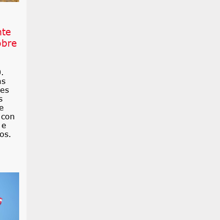
nte
obre
.
as
les
s
e
 con
 e
os.