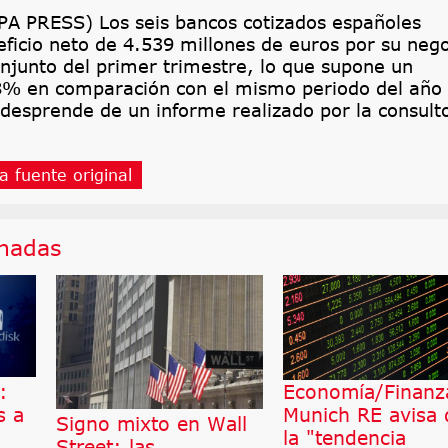
 PRESS) Los seis bancos cotizados españoles
ficio neto de 4.539 millones de euros por su neg
njunto del primer trimestre, lo que supone un
8% en comparación con el mismo periodo del año
 desprende de un informe realizado por la consult
a fuente original
onadas
:
Economía/Finanz
s a
Munich RE avisa 
Signo mixto en Wall
la "tendencia
Street: las