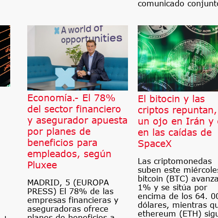
comunicado conjunt
Economía.- El 78%
El bitocin y las
del sector financiero
criptos repuntan
y asegurador apuesta
un ojo en Irán y 
por planes de
en las caídas de
beneficios para
SpaceX
empleados, según
Las criptomonedas
Pluxee
suben este miércoles
bitcoin (BTC) avanz
MADRID, 5 (EUROPA
1% y se sitúa por
PRESS) El 78% de las
encima de los 64. 0
empresas financieras y
dólares, mientras qu
aseguradoras ofrece
ethereum (ETH) sig
planes de beneficios a