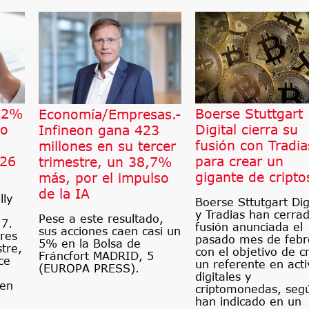
 32%
Boerse Stuttgart
Economía/Empresas.-
do
Digital cierra su
Infineon gana 423
fusión con Tradia
millones en su tercer
026
para crear un
trimestre, un 38,7%
gigante de cripto
más, por el impulso
de la IA
lly
Boerse Sttutgart Dig
y Tradias han cerrad
Pese a este resultado,
 7.
fusión anunciada el
sus acciones caen casi un
res
pasado mes de febr
5% en la Bolsa de
tre,
con el objetivo de c
Fráncfort MADRID, 5
ce
un referente en acti
(EUROPA PRESS).
digitales y
 en
criptomonedas, seg
han indicado en un