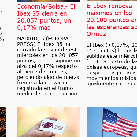
El Ibex renueva
Economía/Bolsa.- El
,
máximos en los
Ibex 35 cierra en
20.100 puntos a
20.057 puntos, un
las esperanzas s
0,17% más
--
Ormuz
20.
MADRID, 5 (EUROPA
7%
PRESS) El Ibex 35 ha
El Ibex (+0,17%, 20
cerrado la sesión de este
057 puntos) lidera l
miércoles en los 20. 057
subidas este miérco
puntos, lo que supone un
frente al resto de la
alza del 0,17% respecto
bolsas europeas, qu
al cierre del martes,
despiden la jornada
perdiendo algo de fuerza
movimientos mixtos
frente a la cotización
igualmente contenid
registrada en el tramo
medio de la negociación.