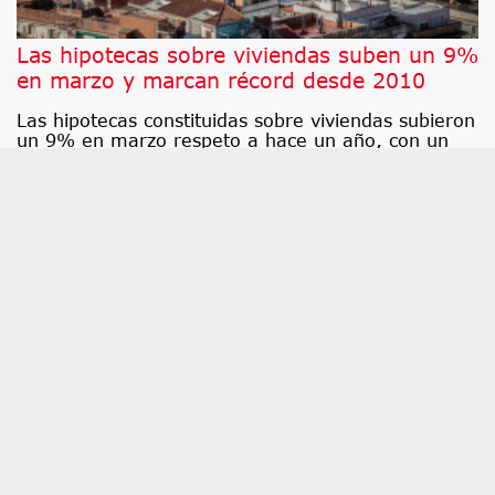
Las hipotecas sobre viviendas suben un 9%
en marzo y marcan récord desde 2010
Las hipotecas constituidas sobre viviendas subieron
un 9% en marzo respeto a hace un año, con un
total de 46. 661 operaciones firmadas, lo que
supone la cifra más alta en este mes desde 2010,
según los datos difundidos por el Instituto Nacional
de Estadística (INE).