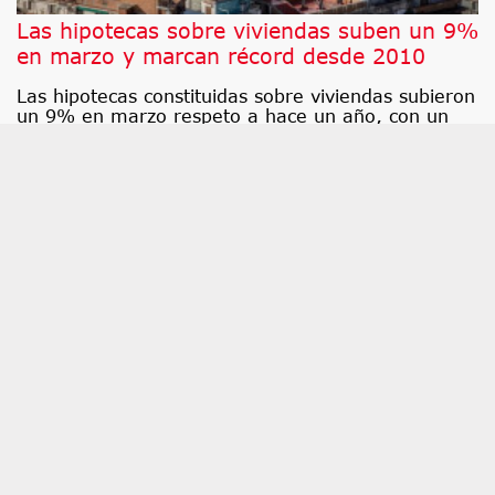
Las hipotecas sobre viviendas suben un 9%
en marzo y marcan récord desde 2010
Las hipotecas constituidas sobre viviendas subieron
un 9% en marzo respeto a hace un año, con un
total de 46. 661 operaciones firmadas, lo que
supone la cifra más alta en este mes desde 2010,
según los datos difundidos por el Instituto Nacional
de Estadística (INE).