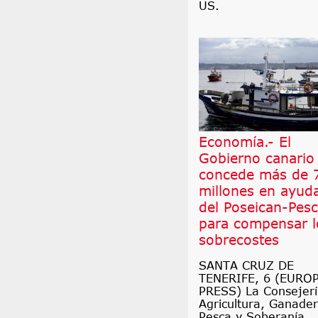
US.
Economía.- El
Gobierno canario
concede más de 
millones en ayud
del Poseican-Pes
para compensar l
sobrecostes
SANTA CRUZ DE
TENERIFE, 6 (EURO
PRESS) La Consejerí
Agricultura, Ganader
Pesca y Soberanía