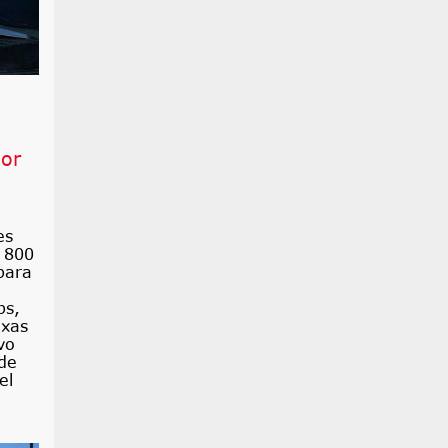
por
es
. 800
para
ps,
exas
vo
 de
el