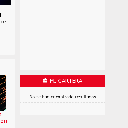
l
tre
MI CARTERA
No se han encontrado resultados
s
ión
s