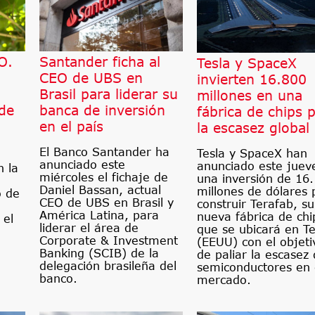
O.
Santander ficha al
Tesla y SpaceX
CEO de UBS en
invierten 16.800
Brasil para liderar su
millones en una
 de
banca de inversión
fábrica de chips 
en el país
la escasez global
El Banco Santander ha
Tesla y SpaceX han
anunciado este
anunciado este juev
n la
miércoles el fichaje de
una inversión de 16
Daniel Bassan, actual
millones de dólares 
o de
CEO de UBS en Brasil y
construir Terafab, su
América Latina, para
nueva fábrica de chi
 el
liderar el área de
que se ubicará en T
Corporate & Investment
(EEUU) con el objeti
Banking (SCIB) de la
de paliar la escasez
delegación brasileña del
semiconductores en 
banco.
mercado.