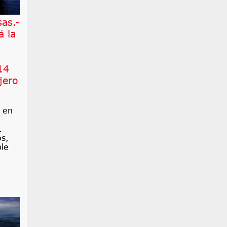
as.-
á la
14
jero
ó en
.
os,
ble