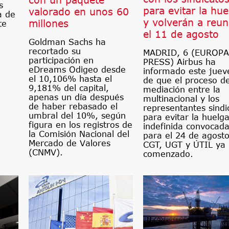
s
para evitar la hue
valorado en unos 60
a de
y volverán a reun
millones
te
el 11 de agosto
Goldman Sachs ha
recortado su
MADRID, 6 (EUROPA
participación en
PRESS) Airbus ha
eDreams Odigeo desde
informado este juev
el 10,106% hasta el
de que el proceso d
9,181% del capital,
mediación entre la
apenas un día después
multinacional y los
de haber rebasado el
representantes sindi
umbral del 10%, según
para evitar la huelg
figura en los registros de
indefinida convocad
la Comisión Nacional del
para el 24 de agost
Mercado de Valores
CGT, UGT y ÚTIL ya
(CNMV).
comenzado.