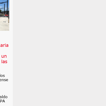
iaria
 un
 las
los
ense
aldo
OPA