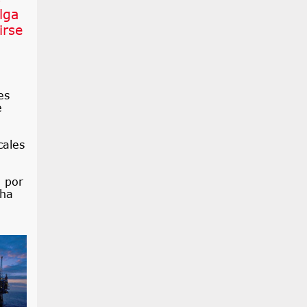
lga
irse
es
e
cales
a
a
o por
 ha