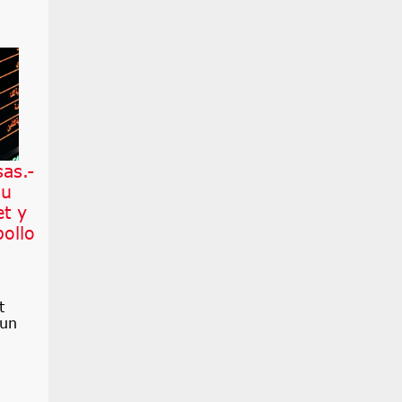
as.-
su
et y
pollo
t
 un