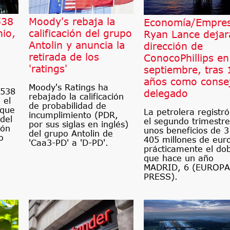
538
Moody's rebaja la
Economía/Empres
nio,
calificación del grupo
Ryan Lance dejar
Antolin y anuncia la
dirección de
retirada de los
ConocoPhillips en
'ratings'
septiembre, tras 
años como conse
Moody's Ratings ha
 538
delegado
rebajado la calificación
 el
de probabilidad de
 que
La petrolera registr
incumplimiento (PDR,
del
el segundo trimestre
por sus siglas en inglés)
ión
unos beneficios de 3
del grupo Antolin de
o
405 millones de eur
'Caa3-PD' a 'D-PD'.
prácticamente el do
que hace un año
MADRID, 6 (EUROPA
PRESS).