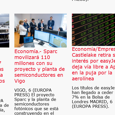
Economía/Empres
Economía.- Sparc
Castlelake retira 
movilizará 110
interés por easyJ
7
millones con su
deja vía libre a A
as
proyecto y planta de
en la puja por la
ca
semiconductores en
aerolínea
os
Vigo
Los títulos de easyJe
VIGO, 6 (EUROPA
han llegado a ceder
PRESS) El proyecto
7% en la Bolsa de
Sparc y la planta de
PA
Londres MADRID, 6
semiconductores
a de
(EUROPA PRESS).
fotónicos que se está
ía,
construyendo en el