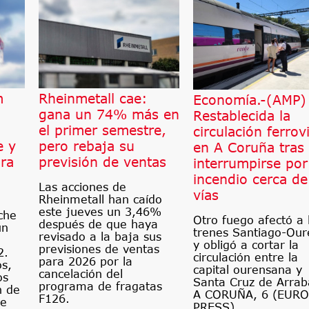
m
Rheinmetall cae:
Economía.-(AMP)
gana un 74% más en
Restablecida la
el primer semestre,
circulación ferrov
e y
pero rebaja su
en A Coruña tras
ra
previsión de ventas
interrumpirse por
incendio cerca de
Las acciones de
vías
Rheinmetall han caído
este jueves un 3,46%
che
Otro fuego afectó a 
después de que haya
un
trenes Santiago-Our
revisado a la baja sus
y obligó a cortar la
previsiones de ventas
2.
circulación entre la
para 2026 por la
os,
capital ourensana y
cancelación del
os
Santa Cruz de Arrab
programa de fragatas
n de
A CORUÑA, 6 (EUR
F126.
le
PRESS).