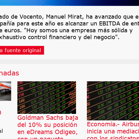
gado de Vocento, Manuel Mirat, ha avanzado que e
mpañía para este año es alcanzar un EBITDA de en
de euros. "Hoy somos una empresa más sólida y
xhaustivo control financiero y del negocio".
a fuente original
onadas
0
Goldman Sachs baja
Economía.- Airbu
del 10% su posición
inicia una mediac
en eDreams Odigeo,
al
con los sindicato
con un paquete