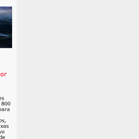
por
es
. 800
para
ps,
exas
vo
 de