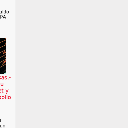
aldo
OPA
as.-
su
et y
pollo
t
 un