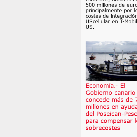
500 millones de eur
principalmente por l
costes de integració
UScellular en T-Mobi
US.
Economía.- El
Gobierno canario
concede más de 
millones en ayud
del Poseican-Pes
para compensar l
sobrecostes