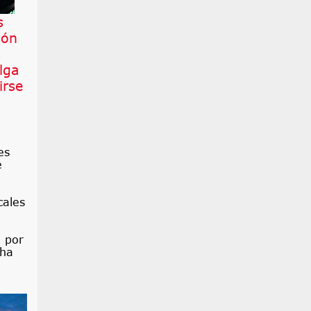
s
ión
s
lga
irse
es
e
cales
a
a
o por
 ha