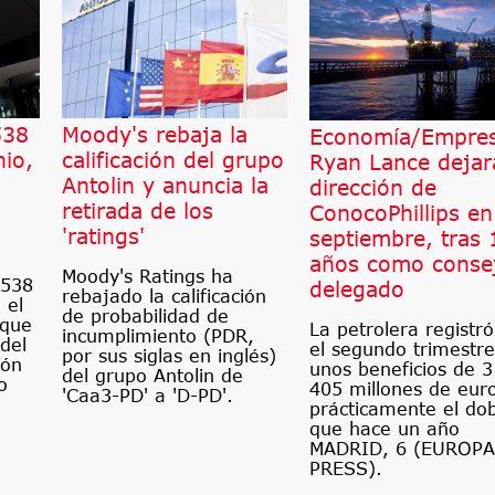
538
Moody's rebaja la
Economía/Empres
nio,
calificación del grupo
Ryan Lance dejar
Antolin y anuncia la
dirección de
retirada de los
ConocoPhillips en
'ratings'
septiembre, tras 
años como conse
Moody's Ratings ha
 538
delegado
rebajado la calificación
 el
de probabilidad de
 que
La petrolera registr
incumplimiento (PDR,
del
el segundo trimestre
por sus siglas en inglés)
ión
unos beneficios de 3
del grupo Antolin de
o
405 millones de eur
'Caa3-PD' a 'D-PD'.
prácticamente el do
que hace un año
MADRID, 6 (EUROPA
PRESS).