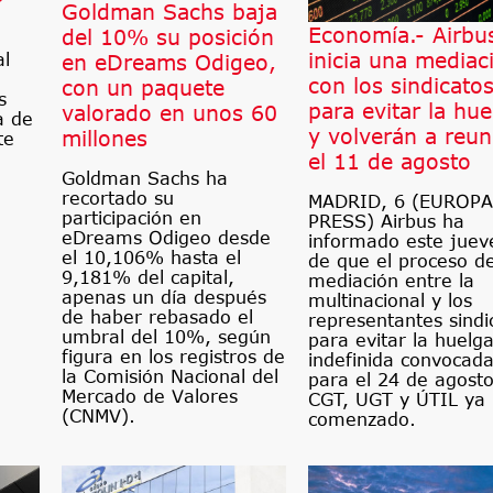
Goldman Sachs baja
Economía.- Airbu
del 10% su posición
inicia una mediac
en eDreams Odigeo,
al
con los sindicato
con un paquete
s
para evitar la hue
valorado en unos 60
a de
y volverán a reun
millones
te
el 11 de agosto
Goldman Sachs ha
recortado su
MADRID, 6 (EUROPA
participación en
PRESS) Airbus ha
eDreams Odigeo desde
informado este juev
el 10,106% hasta el
de que el proceso d
9,181% del capital,
mediación entre la
apenas un día después
multinacional y los
de haber rebasado el
representantes sindi
umbral del 10%, según
para evitar la huelg
figura en los registros de
indefinida convocad
la Comisión Nacional del
para el 24 de agost
Mercado de Valores
CGT, UGT y ÚTIL ya
(CNMV).
comenzado.