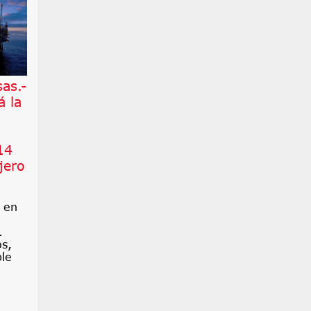
as.-
á la
14
jero
ó en
.
os,
ble