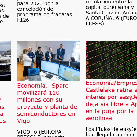
circulación entre la
para 2026 por la
os,
capital ourensana y
cancelación del
os
Santa Cruz de Arrab
programa de fragatas
n de
A CORUÑA, 6 (EUR
F126.
le
PRESS).
Economía/Empres
Economía.- Sparc
Castlelake retira 
movilizará 110
interés por easyJ
7
millones con su
deja vía libre a A
as
proyecto y planta de
en la puja por la
ca
semiconductores en
aerolínea
os
Vigo
Los títulos de easyJe
VIGO, 6 (EUROPA
han llegado a ceder