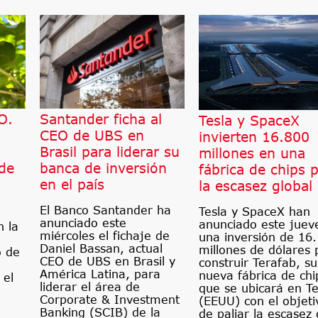
O.
Santander ficha al
Tesla y SpaceX
CEO de UBS en
invierten 16.800
Brasil para liderar su
millones en una
 de
banca de inversión
fábrica de chips 
en el país
la escasez global
El Banco Santander ha
Tesla y SpaceX han
anunciado este
anunciado este juev
n la
miércoles el fichaje de
una inversión de 16
Daniel Bassan, actual
millones de dólares 
o de
CEO de UBS en Brasil y
construir Terafab, su
América Latina, para
nueva fábrica de chi
 el
liderar el área de
que se ubicará en T
Corporate & Investment
(EEUU) con el objeti
Banking (SCIB) de la
de paliar la escasez