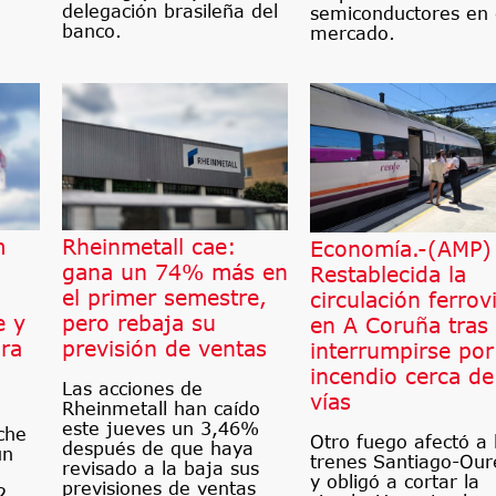
delegación brasileña del
semiconductores en 
banco.
mercado.
m
Rheinmetall cae:
Economía.-(AMP)
gana un 74% más en
Restablecida la
el primer semestre,
circulación ferrov
e y
pero rebaja su
en A Coruña tras
ra
previsión de ventas
interrumpirse por
incendio cerca de
Las acciones de
vías
Rheinmetall han caído
este jueves un 3,46%
che
Otro fuego afectó a 
después de que haya
un
trenes Santiago-Our
revisado a la baja sus
y obligó a cortar la
previsiones de ventas
2.