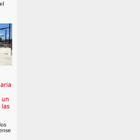
el
iaria
 un
 las
los
ense