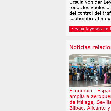
Ursula von der Le
todos los vuelos q
del control del trá
septiembre, ha ex
Seguir leyendo en l
Noticias relaci
Economía.- Espa
amplía a aeropue
de Málaga, Sevill
Bilbao, Alicante y