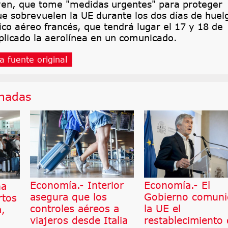
yen, que tome "medidas urgentes" para proteger
ue sobrevuelen la UE durante los dos días de huel
fico aéreo francés, que tendrá lugar el 17 y 18 de
plicado la aerolínea en un comunicado.
a fuente original
onadas
Economía.- Interior
Economía.- El
ña
asegura que los
Gobierno comuni
rtos
controles aéreos a
la UE el
a,
viajeros desde Italia
restablecimiento