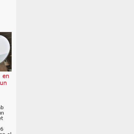
a en
 un
nb
un
et
16