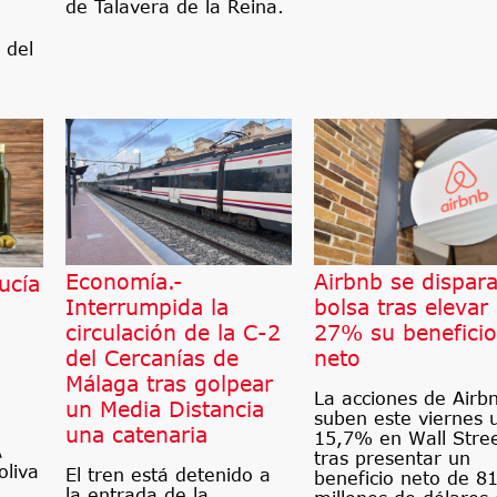
de Talavera de la Reina.
 del
Economía.-
Airbnb se dispar
ucía
Interrumpida la
bolsa tras elevar
circulación de la C-2
27% su beneficio
del Cercanías de
neto
Málaga tras golpear
La acciones de Airb
un Media Distancia
suben este viernes 
una catenaria
15,7% en Wall Stre
A
tras presentar un
oliva
El tren está detenido a
beneficio neto de 8
la entrada de la