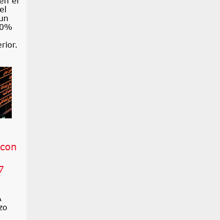
en el
el
un
10%
rior.
 con
7
A
zo