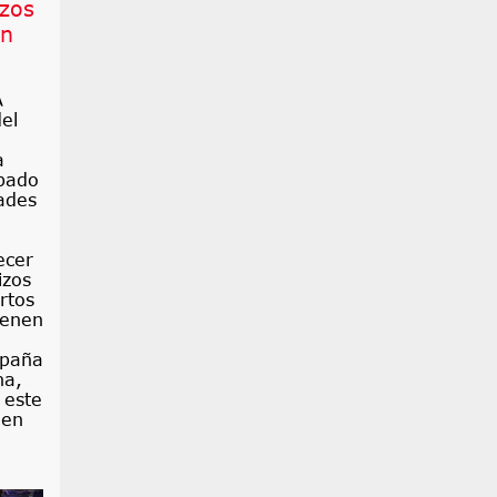
izos
on
A
el
a
bado
ades
ecer
izos
rtos
ienen
spaña
na,
 este
 en