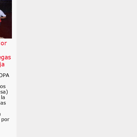
or
egas
ja
OPA
os
esa)
 la
gas
a
 por