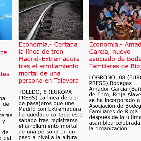
Economía.- Cortada
Economía.- Amad
la línea de tren
García, nuevo
ece
Madrid-Extremadura
asociado de Bod
tras el arrollamiento
Familiares de Rio
mortal de una
ntes
LOGROÑO, 08 (EUR
persona en Talavera
PRESS) Bodegas
Amador García (Bañ
TOLEDO, 8 (EUROPA
de Ebro, Rioja Alav
PRESS) La línea de tren
ha
se ha incorporado a
de pasajeros que une
r de
Asociación de Bode
Madrid con Extremadura
s
Familiares de Rioja
ha quedado cortada este
teras
después de la últim
sábado tras registrarse
 y
asamblea celebrada
el arrollamiento mortal
s
la organización.
de una persona en un
s de
paso a nivel a la altura
a del