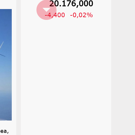
20.176,000
-4,400
-0,02%
pea,