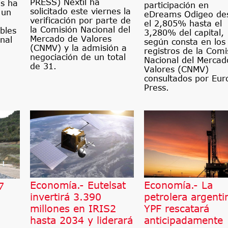
PRESS) Nextil ha
s ha
participación en
solicitado este viernes la
 un
eDreams Odigeo de
verificación por parte de
el 2,805% hasta el
la Comisión Nacional del
bles
3,280% del capital,
Mercado de Valores
nal
según consta en los
(CNMV) y la admisión a
registros de la Comi
negociación de un total
Nacional del Mercad
de 31.
Valores (CNMV)
consultados por Eur
Press.
Economía.- Eutelsat
Economía.- La
7
invertirá 3.390
petrolera argenti
millones en IRIS2
YPF rescatará
hasta 2034 y liderará
anticipadamente