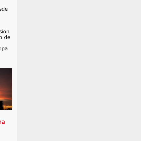
sde
sión
o de
opa
na