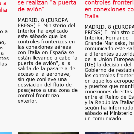
se realizan "a puerta
controles fronter
s a
de avión"
en conexiones c
lia
Italia
MADRID, 8 (EUROPA
PRESS) El Ministerio del
MADRID, 8 (EUROP
Interior ha explicado
o a
PRESS) El ministro d
este sábado que los
Interior, Fernando
controles fronterizos en
ao,
Grande-Marlaska, h
las conexiones aéreas
os
comunicado este sá
con Italia en España se
 a
a diferentes autorid
están llevando a cabo "a
ntes
de la Unión Europea
puerta de avión", a la
las
(UE) la decisión del
salida de la pasarela de
Gobierno de restabl
acceso a la aeronave,
los controles fronter
sin que conlleve una
en aquellos aeropue
desviación del flujo de
y puertos que mant
pasajeros a una zona de
conexiones directas
control fronterizo
entre el Reino de E
exterior.
y la República Italia
según ha informado
sábado el Ministerio
un comunicado.