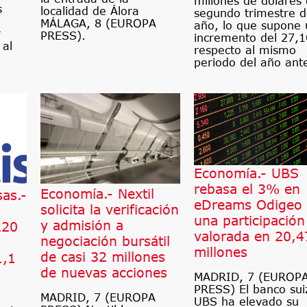
millones de dólares 
s
localidad de Álora
segundo trimestre d
MÁLAGA, 8 (EUROPA
año, lo que supone 
r
PRESS).
incremento del 27,
 al
respecto al mismo
periodo del año ante
Economía.- UBS
rebasa el 3% en
Economía.- Nextil
as.-
eDreams Odigeo
solicita la verificación
una participación
y admisión a
220
valorada en 20,4
negociación bursátil
millones
de casi 32 millones
1,1
de nuevas acciones
MADRID, 7 (EUROP
PRESS) El banco sui
MADRID, 7 (EUROPA
UBS ha elevado su