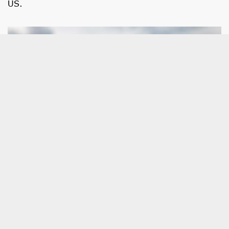
US.
Rheinmetall cae: gana un 74% más en el
primer semestre, pero rebaja su previsión
de ventas
Las acciones de Rheinmetall han caído este jueves
un 3,46% después de que haya revisado a la baja