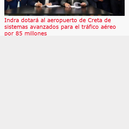
Indra dotará al aeropuerto de Creta de
sistemas avanzados para el tráfico aéreo
por 85 millones
Tras una licitación internacional, International
Airport of Heraklion Crete SA (IAHC), sociedad
responsable del nuevo Aeropuerto Internacional de
Heraclión en Creta, ha confiado a Indra, en
consorcio con la empresa griega ATESE, el
proyecto para suministrar los sistemas de
vigilancia, navegación aérea y gestión del tráfico
aéreo (ATM) de esta nueva infraestructura, que
sustituirá al aeropuerto actual en la isla griega.