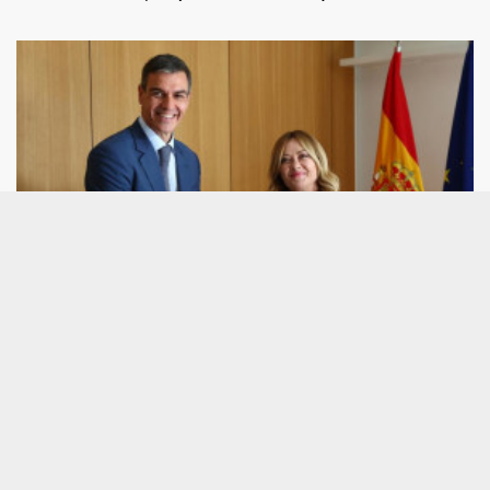
Economía.- España da un ultimatún a Italia
para eliminar los controles en Schengen
que amenazan el turismo estival
MADRID, 7 (EUROPA PRESS) El Gobierno ha
emplazado a Italia a que levante ya la suspensión
del 'espacio Schengen' impuesta tras la crisis