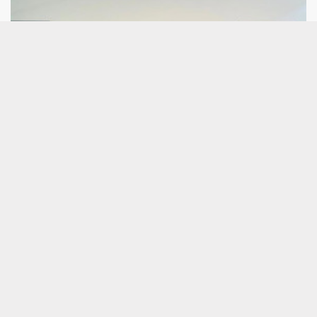
Indra dotará al aeropuerto de Creta de
sistemas avanzados para el tráfico aéreo
por 85 millones
Tras una licitación internacional, International
Airport of Heraklion Crete SA (IAHC), sociedad
responsable del nuevo Aeropuerto Internacional de
Heraclión en Creta, ha confiado a Indra, en
consorcio con la empresa griega ATESE, el
proyecto para suministrar los sistemas de
vigilancia, navegación aérea y gestión del tráfico
aéreo (ATM) de esta nueva infraestructura, que
sustituirá al aeropuerto actual en la isla griega.