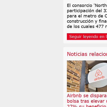
El consorcio 'Nort
participación del 
para el metro de O
construcción y fin
de los cuales 477 
Seguir leyendo en l
Noticias relaci
Airbnb se dispara
bolsa tras elevar
27% su beneficio