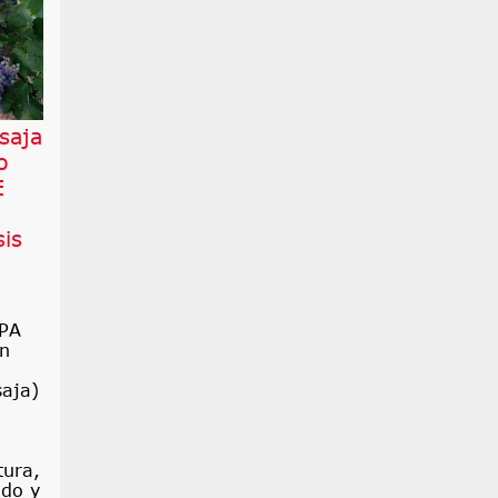
saja
o
E
a
sis
PA
ón
saja)
tura,
ado y