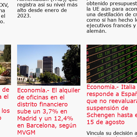
obtenido presupues
registra así su nivel más
XXV,
la UE aún para aco
alto desde enero de
ha
una destilación de cr
2023.
 el
como sí han hecho l
o.
ejecutivos francés y
alemán.
Economía.- Italia
 de
Economía.- El alquiler
responde a Espa
 el
de oficinas en el
que no reevaluar
distrito financiero
suspensión de
 los
sube un 3,7% en
Schengen hasta e
o
Madrid y un 12,4%
15 de agosto
en Barcelona, según
MVGM
Vincula su decisión 