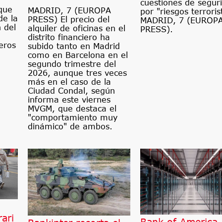
cuestiones de segur
 que
MADRID, 7 (EUROPA
por "riesgos terroris
de la
PRESS) El precio del
MADRID, 7 (EUROP
 del
alquiler de oficinas en el
PRESS).
distrito financiero ha
eros
subido tanto en Madrid
como en Barcelona en el
segundo trimestre del
2026, aunque tres veces
más en el caso de la
Ciudad Condal, según
informa este viernes
MVGM, que destaca el
"comportamiento muy
dinámico" de ambos.
a
ari
Bank of America