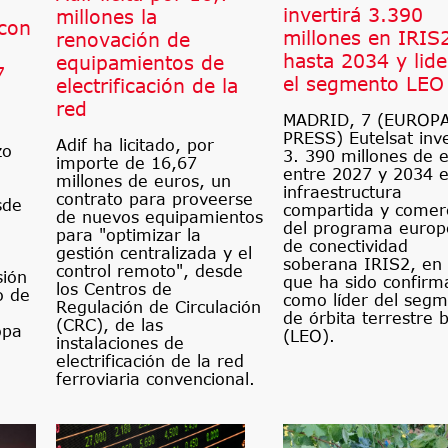
invertirá 3.390
millones la
con
millones en IRIS
renovación de
hasta 2034 y lide
equipamientos de
7
el segmento LEO
electrificación de la
red
MADRID, 7 (EUROP
PRESS) Eutelsat inve
Adif ha licitado, por
zo
3. 390 millones de 
importe de 16,67
entre 2027 y 2034 e
millones de euros, un
infraestructura
contrato para proveerse
sde
compartida y comerc
de nuevos equipamientos
del programa europ
para "optimizar la
de conectividad
gestión centralizada y el
soberana IRIS2, en 
control remoto", desde
sión
que ha sido confirm
los Centros de
o de
como líder del seg
Regulación de Circulación
de órbita terrestre 
(CRC), de las
opa
(LEO).
instalaciones de
electrificación de la red
ferroviaria convencional.