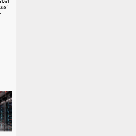
idad
tas"
A