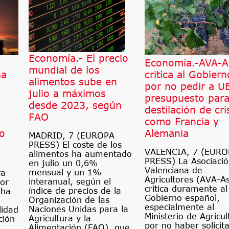
Economía.- El precio
Economía.-AVA-A
mundial de los
na
critica al Gobiern
alimentos sube en
por no pedir a U
julio a máximos
presupuesto par
desde 2023, según
destilación de cri
FAO
como Francia y
ro
Alemania
MADRID, 7 (EUROPA
PRESS) El coste de los
VALENCIA, 7 (EURO
alimentos ha aumentado
PRESS) La Asociaci
en julio un 0,6%
Valenciana de
mensual y un 1%
ra
Agricultores (AVA-A
interanual, según el
por
critica duramente al
índice de precios de la
 ha
Gobierno español,
Organización de las
especialmente al
Naciones Unidas para la
lidad
Ministerio de Agricul
Agricultura y la
ción
por no haber solicit
Alimentación (FAO), que