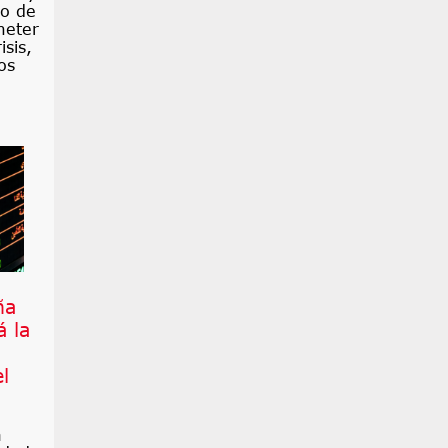
to de
meter
isis,
os
ña
á la
l
a