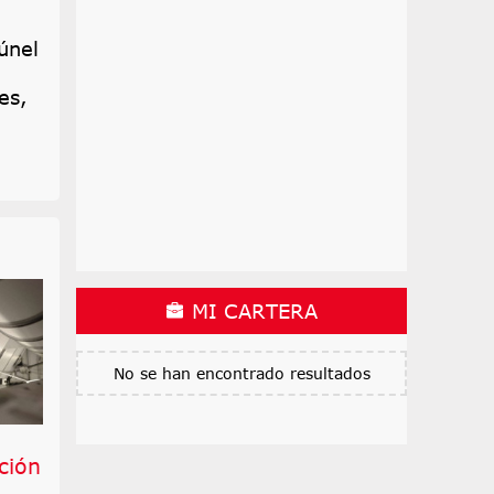
únel
es,
MI CARTERA
No se han encontrado resultados
l
ación