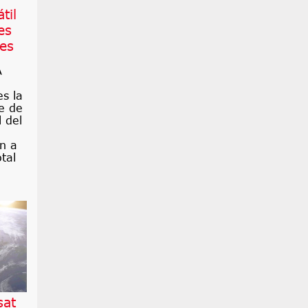
til
es
es
A
es la
te de
 del
n a
tal
sat