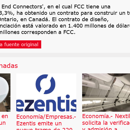
h End Connectors', en el cual FCC tiene una
33,3%, ha obtenido un contrato para construir un t
ntario, en Canadá. El contrato de diseño,
anciación está valorado en 1.400 millones de dólar
millones corresponden a FCC.
a fuente original
onadas
 en
Economía.- Nexti
Economía/Empresas.-
 un
solicita la verific
Ezentis emite un
y admisión a
nuevo tramo de 220