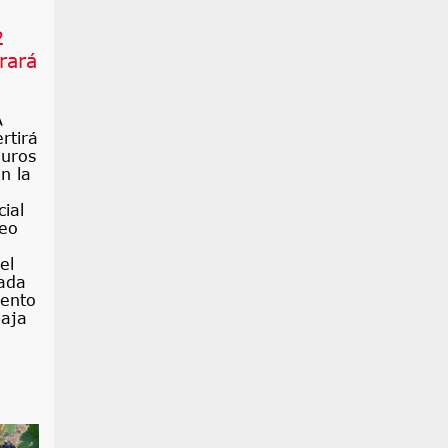
2
rará
A
rtirá
euros
n la
ial
eo
el
ada
mento
baja