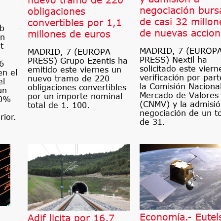
negociación bursá
obligaciones
de casi 32 millon
convertibles por 1,1
nb
de nuevas accion
millones de euros
un
t
MADRID, 7 (EUROP
MADRID, 7 (EUROPA
PRESS) Nextil ha
PRESS) Grupo Ezentis ha
6
solicitado este viern
emitido este viernes un
en el
verificación por par
nuevo tramo de 220
el
la Comisión Nacional
obligaciones convertibles
un
Mercado de Valores
por un importe nominal
10%
(CNMV) y la admisió
total de 1. 100.
negociación de un to
rior.
de 31.
Economía.- Eutel
Adif licita por 16,7