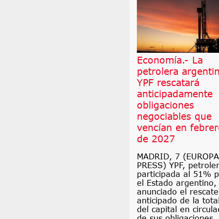
Economía.- La
petrolera argenti
YPF rescatará
anticipadamente
obligaciones
negociables que
vencían en febre
de 2027
MADRID, 7 (EUROPA
PRESS) YPF, petrole
participada al 51% 
el Estado argentino,
anunciado el rescate
anticipado de la tota
del capital en circula
de sus obligaciones