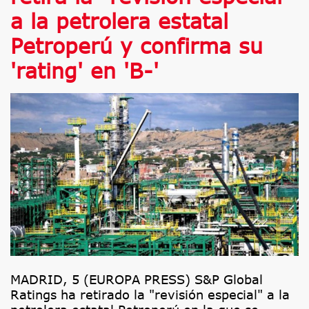
a la petrolera estatal
Petroperú y confirma su
'rating' en 'B-'
MADRID, 5 (EUROPA PRESS) S&P Global
Ratings ha retirado la "revisión especial" a la