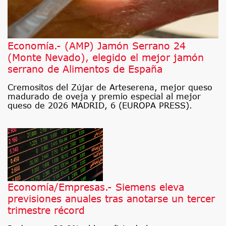
Economía.- (AMP) Jamón Serrano 24
(Monte Nevado), elegido el mejor jamón
serrano de Alimentos de España
Cremositos del Zújar de Arteserena, mejor queso
madurado de oveja y premio especial al mejor
queso de 2026 MADRID, 6 (EUROPA PRESS).
Economía/Empresas.- Siemens eleva
previsiones anuales tras anotarse un tercer
trimestre récord