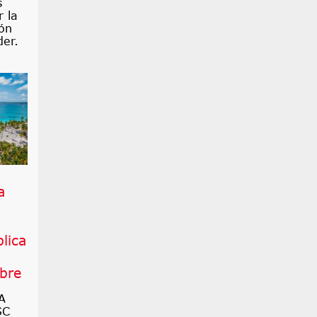
s
r la
ón
der.
a
lica
bre
A
SC