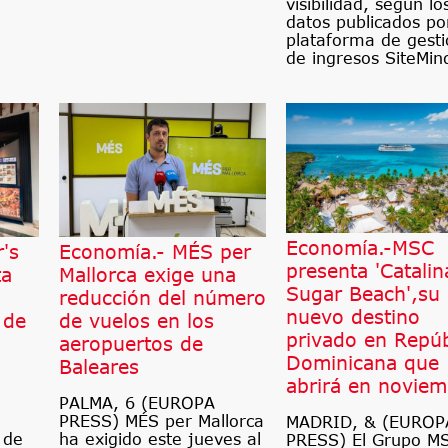
visibilidad, según lo
datos publicados po
plataforma de gesti
de ingresos SiteMin
Economía.-MSC
's
Economía.- MÉS per
presenta 'Catalin
ta
Mallorca exige una
Sugar Beach',su
reducción del número
nuevo destino
 de
de vuelos en los
privado en Repúb
aeropuertos de
Dominicana que
Baleares
abrirá en noviem
PALMA, 6 (EUROPA
PRESS) MÉS per Mallorca
MADRID, & (EUROP
 de
ha exigido este jueves al
PRESS) El Grupo M