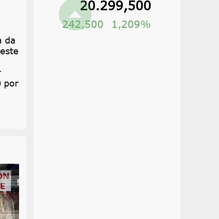
20.289,500
232,500
1,16%
a da
 este
r
0 por