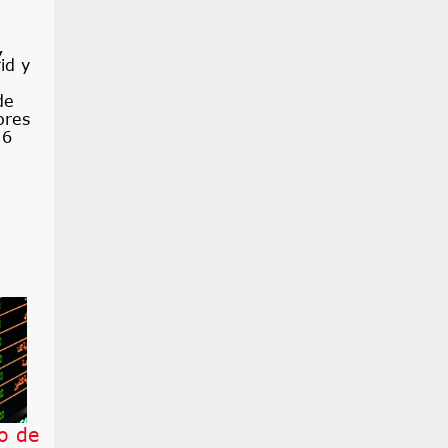
,
id y
de
ores
 6
io de