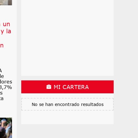
n un
y la
un
A
de
dores
MI CARTERA
 3,7%
s
ta
No se han encontrado resultados