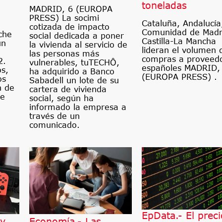
toneladas
MADRID, 6 (EUROPA
PRESS) La socimi
Cataluña, Andalucía
cotizada de impacto
Comunidad de Madr
che
social dedicada a poner
Castilla-La Mancha
un
la vivienda al servicio de
lideran el volumen 
las personas más
compras a proveed
2.
vulnerables, tuTECHÔ,
españoles MADRID,
os,
ha adquirido a Banco
(EUROPA PRESS) .
os
Sabadell un lote de su
n de
cartera de vivienda
le
social, según ha
informado la empresa a
través de un
comunicado.
EpData.- El prec
 y
Economía.- Las