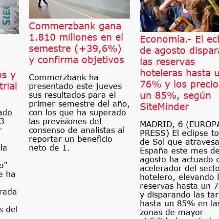
Commerzbank gana
1.810 millones en el
Economía.- El ec
semestre (+39,6%)
de agosto dispar
y confirma objetivos
las reservas
hoteleras hasta 
os y
Commerzbank ha
76% y los precio
rial
presentado este jueves
un 85%, según
sus resultados para el
primer semestre del año,
SiteMinder
ado
con los que ha superado
83
las previsiones del
MADRID, 6 (EUROP
r
consenso de analistas al
PRESS) El eclipse to
reportar un beneficio
de Sol que atraves
la
neto de 1.
España este mes d
agosto ha actuado
o"
acelerador del sect
e ha
hotelero, elevando 
reservas hasta un 
trada
y disparando las tar
hasta un 85% en la
s del
zonas de mayor