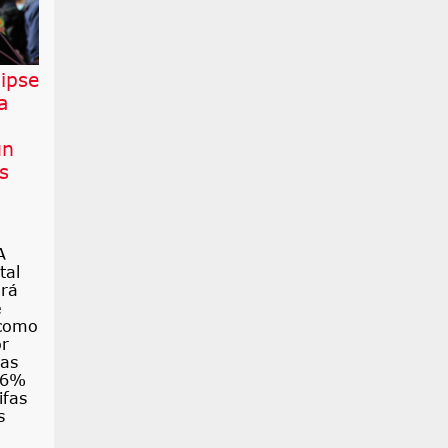
lipse
a
un
s
A
tal
ará
e
 como
or
las
76%
ifas
s