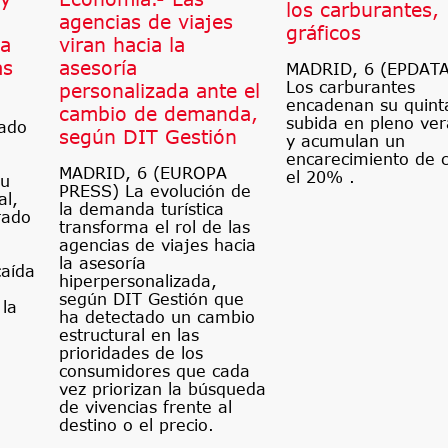
los carburantes,
agencias de viajes
gráficos
la
viran hacia la
as
asesoría
MADRID, 6 (EPDATA
Los carburantes
personalizada ante el
encadenan su quint
cambio de demanda,
subida en pleno ve
tado
según DIT Gestión
y acumulan un
encarecimiento de c
MADRID, 6 (EUROPA
el 20% .
su
PRESS) La evolución de
al,
la demanda turística
rado
transforma el rol de las
agencias de viajes hacia
la asesoría
caída
hiperpersonalizada,
según DIT Gestión que
 la
ha detectado un cambio
estructural en las
prioridades de los
consumidores que cada
vez priorizan la búsqueda
de vivencias frente al
destino o el precio.