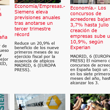
Economía/Empresas.-
Economía.- Los
)
Siemens eleva
concursos de
4
previsiones anuales
acreedores baja
tras anotarse un
3,7% hasta julio 
tercer trimestre
creación de
e
récord
empresas sube 
aña
10,9%, según
Reduce un 20,9% el
r de
Experian
beneficio de los nueve
queso
primeros meses de su
y
MADRID, 6 (EUROP
ejercicio fiscal por la
mejor
PRESS) El número 
ausencia de atípicos
RID,
concursos de acree
MADRID, 6 (EUROPA
en España bajó un
PRESS).
en los siete primero
meses del año, has
alcanzar los 3.