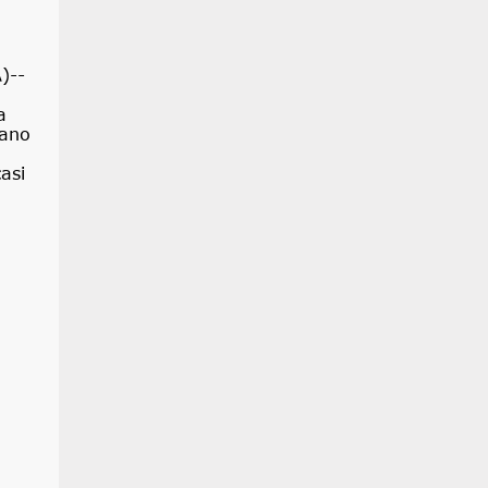
)--
a
rano
asi