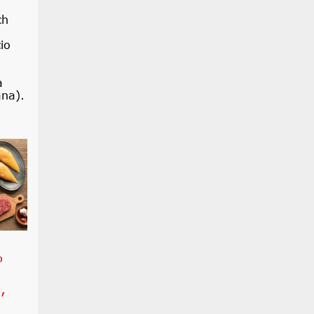
ch
io
a
ana).
%
,