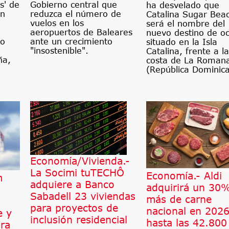
s' de
Gobierno central que
ha desvelado que
un
reduzca el número de
Catalina Sugar Bea
vuelos en los
será el nombre del
aeropuertos de Baleares
nuevo destino de oc
do
ante un crecimiento
situado en la Isla
"insostenible".
Catalina, frente a la
ña,
costa de La Roman
(República Dominic
Economía/Vivienda.-
La Socimi tuTECHÔ
Economía.- Aldi
m
adquiere a Banco
adquirirá un 30
Sabadell 23 viviendas
más de carne
para proyectos de
nacional en 2026
e y
inclusión residencial
hasta las 42.800
ra