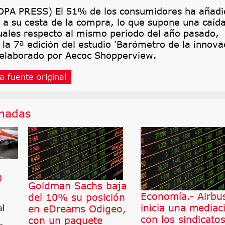
PA PRESS) El 51% de los consumidores ha añadi
 a su cesta de la compra, lo que supone una caíd
uales respecto al mismo periodo del año pasado,
 la 7ª edición del estudio 'Barómetro de la innova
elaborado por Aecoc Shopperview.
a fuente original
onadas
0
Goldman Sachs baja
Economía.- Airbu
del 10% su posición
inicia una mediac
en eDreams Odigeo,
al
con los sindicato
con un paquete