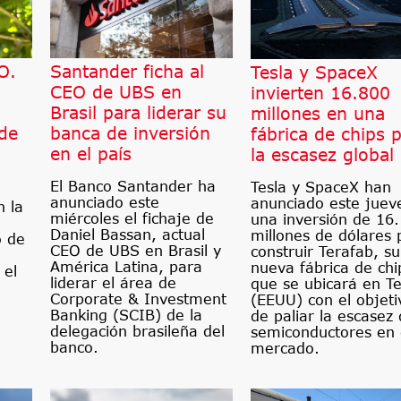
O.
Santander ficha al
Tesla y SpaceX
CEO de UBS en
invierten 16.800
Brasil para liderar su
millones en una
 de
banca de inversión
fábrica de chips 
en el país
la escasez global
El Banco Santander ha
Tesla y SpaceX han
anunciado este
anunciado este juev
n la
miércoles el fichaje de
una inversión de 16
Daniel Bassan, actual
millones de dólares 
o de
CEO de UBS en Brasil y
construir Terafab, su
América Latina, para
nueva fábrica de chi
 el
liderar el área de
que se ubicará en T
Corporate & Investment
(EEUU) con el objeti
Banking (SCIB) de la
de paliar la escasez
delegación brasileña del
semiconductores en 
banco.
mercado.