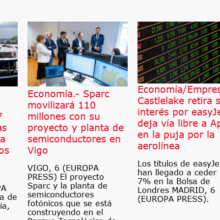
Economía/Empres
Economía.- Sparc
Castlelake retira 
movilizará 110
interés por easyJ
7
millones con su
deja vía libre a A
as
proyecto y planta de
en la puja por la
ca
semiconductores en
aerolínea
os
Vigo
Los títulos de easyJe
VIGO, 6 (EUROPA
han llegado a ceder
PRESS) El proyecto
7% en la Bolsa de
Sparc y la planta de
PA
Londres MADRID, 6
semiconductores
a de
(EUROPA PRESS).
fotónicos que se está
ía,
construyendo en el