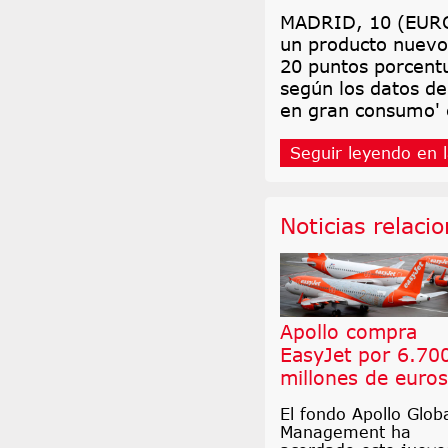
MADRID, 10 (EURO
un producto nuevo
20 puntos porcent
según los datos de
en gran consumo' 
Seguir leyendo en l
Noticias relaci
Apollo compra
EasyJet por 6.70
millones de euros
El fondo Apollo Glob
Management ha