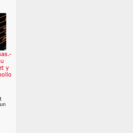
as.-
su
et y
pollo
t
 un