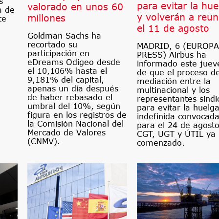
s
para evitar la hue
valorado en unos 60
a de
y volverán a reun
millones
te
el 11 de agosto
Goldman Sachs ha
recortado su
MADRID, 6 (EUROPA
participación en
PRESS) Airbus ha
eDreams Odigeo desde
informado este juev
el 10,106% hasta el
de que el proceso d
9,181% del capital,
mediación entre la
apenas un día después
multinacional y los
de haber rebasado el
representantes sindi
umbral del 10%, según
para evitar la huelg
figura en los registros de
indefinida convocad
la Comisión Nacional del
para el 24 de agost
Mercado de Valores
CGT, UGT y ÚTIL ya
(CNMV).
comenzado.