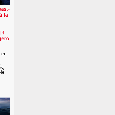
as.-
á la
14
jero
ó en
.
os,
ble