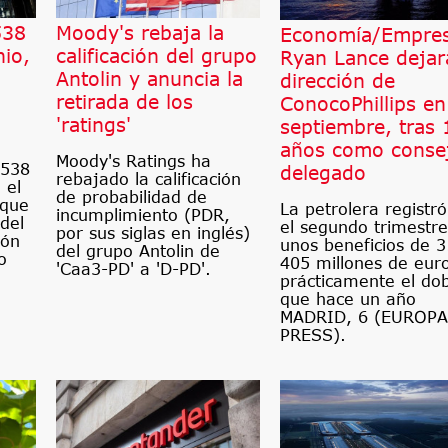
538
Moody's rebaja la
Economía/Empres
nio,
calificación del grupo
Ryan Lance dejar
Antolin y anuncia la
dirección de
retirada de los
ConocoPhillips en
'ratings'
septiembre, tras 
años como conse
Moody's Ratings ha
 538
delegado
rebajado la calificación
 el
de probabilidad de
 que
La petrolera registr
incumplimiento (PDR,
del
el segundo trimestre
por sus siglas en inglés)
ión
unos beneficios de 3
del grupo Antolin de
o
405 millones de eur
'Caa3-PD' a 'D-PD'.
prácticamente el do
que hace un año
MADRID, 6 (EUROPA
PRESS).