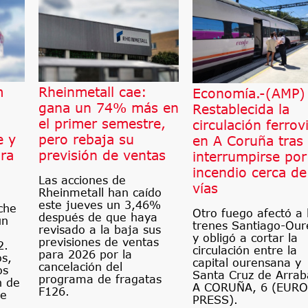
m
Rheinmetall cae:
Economía.-(AMP)
gana un 74% más en
Restablecida la
el primer semestre,
circulación ferrov
e y
pero rebaja su
en A Coruña tras
ra
previsión de ventas
interrumpirse por
incendio cerca de
Las acciones de
vías
Rheinmetall han caído
este jueves un 3,46%
che
Otro fuego afectó a 
después de que haya
un
trenes Santiago-Our
revisado a la baja sus
y obligó a cortar la
previsiones de ventas
2.
circulación entre la
para 2026 por la
os,
capital ourensana y
cancelación del
os
Santa Cruz de Arrab
programa de fragatas
n de
A CORUÑA, 6 (EUR
F126.
le
PRESS).