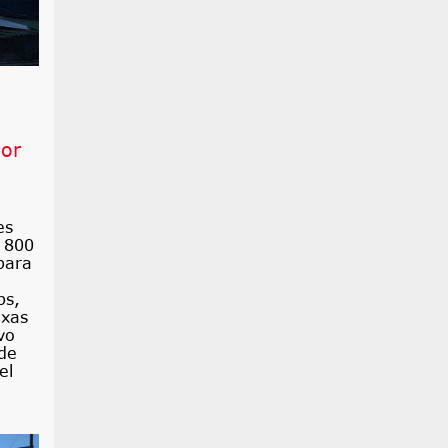
por
es
. 800
para
ps,
exas
vo
 de
el