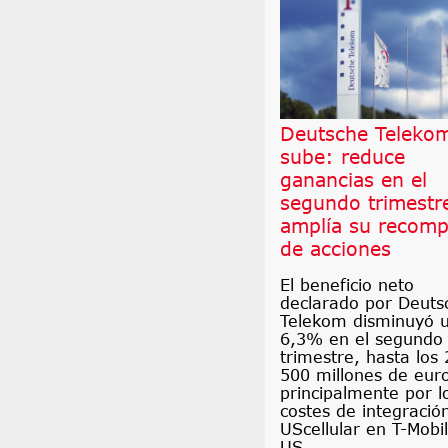
Deutsche Teleko
sube: reduce
ganancias en el
segundo trimestr
amplía su recomp
de acciones
El beneficio neto
declarado por Deuts
Telekom disminuyó 
6,3% en el segundo
trimestre, hasta los 
500 millones de eur
principalmente por l
costes de integració
UScellular en T-Mobi
US.