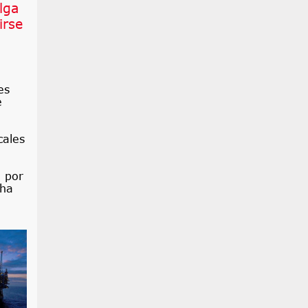
lga
irse
es
e
cales
a
a
o por
 ha