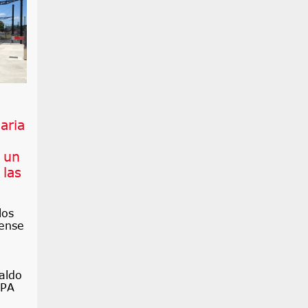
iaria
 un
 las
los
ense
aldo
OPA