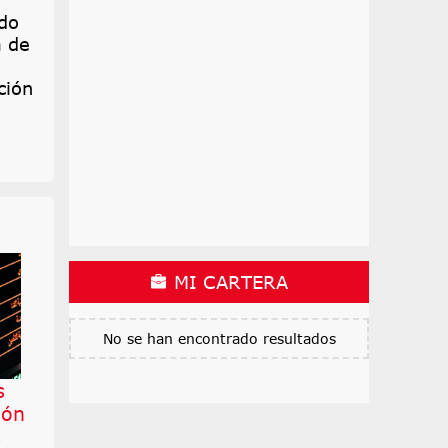
do
a de
ción
MI CARTERA
No se han encontrado resultados
s
ión
s