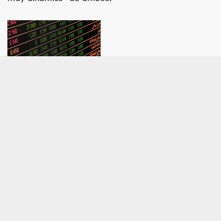
Economía.- Italia responde a España que
no reevaluará la suspensión de Schengen
hasta el 15 de agosto
Vincula su decisión a cuestiones de seguridad por
"riesgos terroristas" MADRID, 7 (EUROPA PRESS).