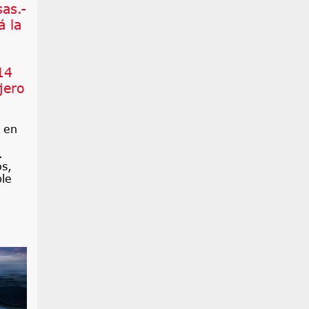
as.-
á la
14
jero
ó en
.
os,
ble