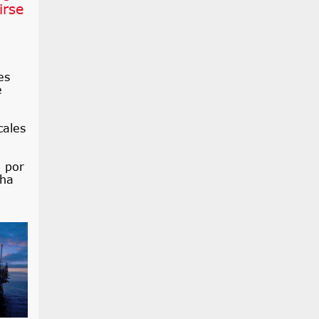
irse
es
e
cales
a
a
o por
 ha