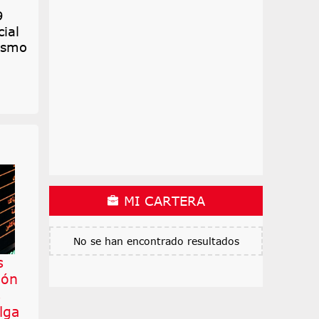
9
ial
mismo
MI CARTERA
No se han encontrado resultados
s
ión
s
lga