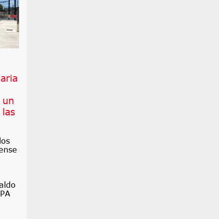
iaria
 un
 las
los
ense
aldo
OPA