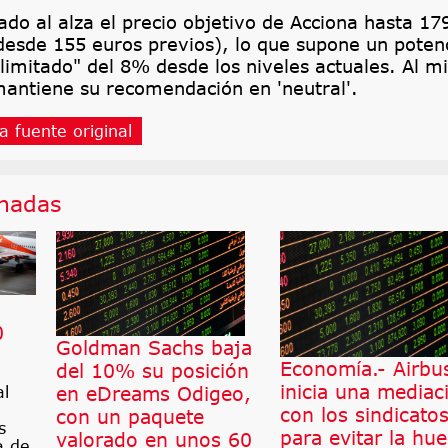
ado al alza el precio objetivo de Acciona hasta 17
desde 155 euros previos), lo que supone un potenc
"limitado" del 8% desde los niveles actuales. Al 
mantiene su recomendación en 'neutral'.
a fuente original
onadas
0
Goldman Sachs baja
Economía.- Airbu
del 10% su posición
inicia una mediac
en eDreams Odigeo,
al
con los sindicato
con un paquete
s
para evitar la hue
valorado en unos 60
a de