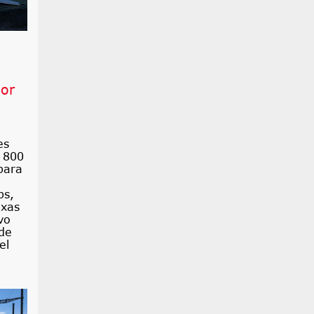
por
es
. 800
para
ps,
exas
vo
 de
el