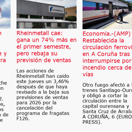
m
Rheinmetall cae:
Economía.-(AMP)
gana un 74% más en
Restablecida la
el primer semestre,
circulación ferrov
e y
pero rebaja su
en A Coruña tras
ra
previsión de ventas
interrumpirse por
incendio cerca de
Las acciones de
vías
Rheinmetall han caído
este jueves un 3,46%
che
Otro fuego afectó a 
después de que haya
un
trenes Santiago-Our
revisado a la baja sus
y obligó a cortar la
previsiones de ventas
2.
circulación entre la
para 2026 por la
os,
capital ourensana y
cancelación del
os
Santa Cruz de Arrab
programa de fragatas
n de
A CORUÑA, 6 (EUR
F126.
le
PRESS).