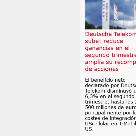
Deutsche Teleko
sube: reduce
ganancias en el
segundo trimestr
amplía su recomp
de acciones
El beneficio neto
declarado por Deuts
Telekom disminuyó 
6,3% en el segundo
trimestre, hasta los 
500 millones de eur
principalmente por l
costes de integració
UScellular en T-Mobi
US.