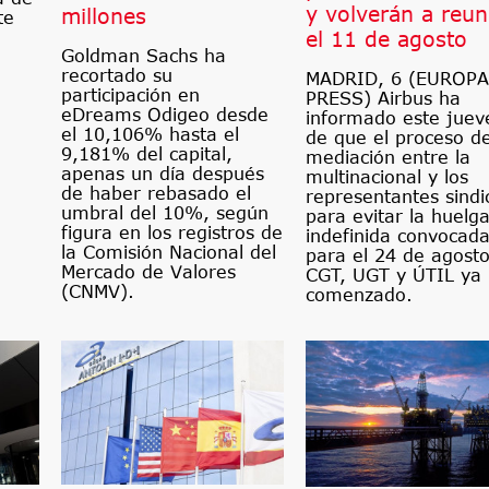
y volverán a reun
millones
te
el 11 de agosto
Goldman Sachs ha
recortado su
MADRID, 6 (EUROPA
participación en
PRESS) Airbus ha
eDreams Odigeo desde
informado este juev
el 10,106% hasta el
de que el proceso d
9,181% del capital,
mediación entre la
apenas un día después
multinacional y los
de haber rebasado el
representantes sindi
umbral del 10%, según
para evitar la huelg
figura en los registros de
indefinida convocad
la Comisión Nacional del
para el 24 de agost
Mercado de Valores
CGT, UGT y ÚTIL ya
(CNMV).
comenzado.