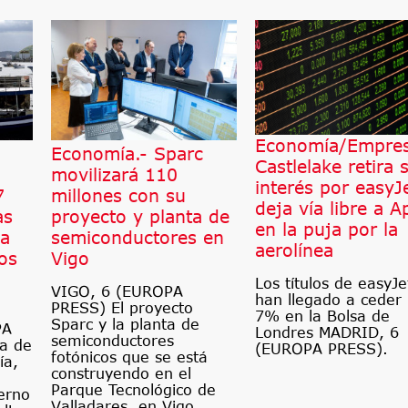
Economía/Empres
Economía.- Sparc
Castlelake retira 
movilizará 110
interés por easyJ
7
millones con su
deja vía libre a A
as
proyecto y planta de
en la puja por la
ca
semiconductores en
aerolínea
os
Vigo
Los títulos de easyJe
VIGO, 6 (EUROPA
han llegado a ceder
PRESS) El proyecto
7% en la Bolsa de
Sparc y la planta de
PA
Londres MADRID, 6
semiconductores
a de
(EUROPA PRESS).
fotónicos que se está
ía,
construyendo en el
Parque Tecnológico de
erno
Valladares, en Vigo,