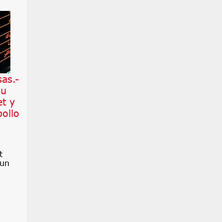
as.-
su
et y
pollo
t
 un