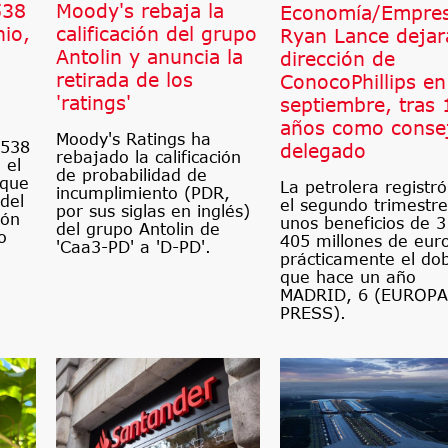
538
Moody's rebaja la
Economía/Empres
nio,
calificación del grupo
Ryan Lance dejar
Antolin y anuncia la
dirección de
retirada de los
ConocoPhillips en
'ratings'
septiembre, tras 
años como conse
Moody's Ratings ha
 538
delegado
rebajado la calificación
 el
de probabilidad de
 que
La petrolera registr
incumplimiento (PDR,
del
el segundo trimestre
por sus siglas en inglés)
ión
unos beneficios de 3
del grupo Antolin de
o
405 millones de eur
'Caa3-PD' a 'D-PD'.
prácticamente el do
que hace un año
MADRID, 6 (EUROPA
PRESS).