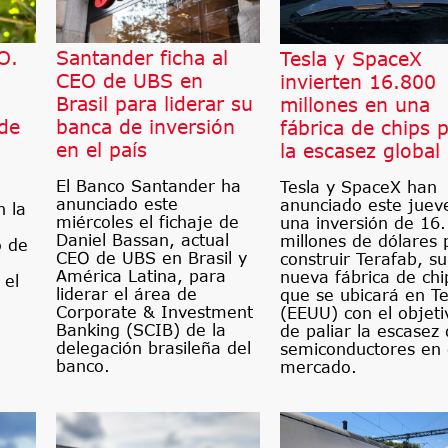
O.
Santander ficha al
Tesla y SpaceX
CEO de UBS en
invierten 16.800
Brasil para liderar su
millones en una
 de
banca de inversión
fábrica de chips 
en el país
la escasez global
El Banco Santander ha
Tesla y SpaceX han
anunciado este
anunciado este juev
n la
miércoles el fichaje de
una inversión de 16
Daniel Bassan, actual
millones de dólares 
o de
CEO de UBS en Brasil y
construir Terafab, su
América Latina, para
nueva fábrica de chi
 el
liderar el área de
que se ubicará en T
Corporate & Investment
(EEUU) con el objeti
Banking (SCIB) de la
de paliar la escasez
delegación brasileña del
semiconductores en 
banco.
mercado.