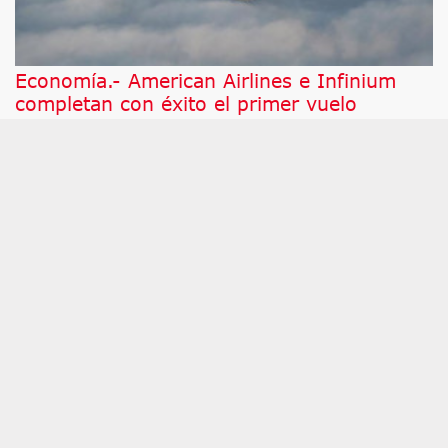
Economía.- American Airlines e Infinium
completan con éxito el primer vuelo
comercial de pasajeros propulsado por
eSAF
MADRID, 6 (EUROPA PRESS) American Airlines e
Infinium han anunciado un hito clave para el
transporte aéreo global: la realización del primer
vuelo comercial de pasajeros alimentado por
combustible de aviación electrosostenible
(denominado eSAF o electro-SAF).