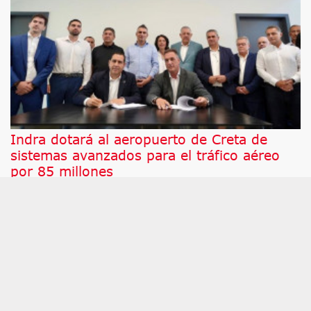
Indra dotará al aeropuerto de Creta de
sistemas avanzados para el tráfico aéreo
por 85 millones
Tras una licitación internacional, International
Airport of Heraklion Crete SA (IAHC), sociedad
responsable del nuevo Aeropuerto Internacional de
Heraclión en Creta, ha confiado a Indra, en
consorcio con la empresa griega ATESE, el
proyecto para suministrar los sistemas de
vigilancia, navegación aérea y gestión del tráfico
aéreo (ATM) de esta nueva infraestructura, que
sustituirá al aeropuerto actual en la isla griega.