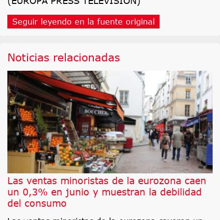
(EUROPA PRESS TELEVISION)
Seguir leyendo en la fuente original
Noticias relacionadas
Las ventas minoristas de la eurozona caen
un 0,3% en junio y muestran la debilidad
del consumo