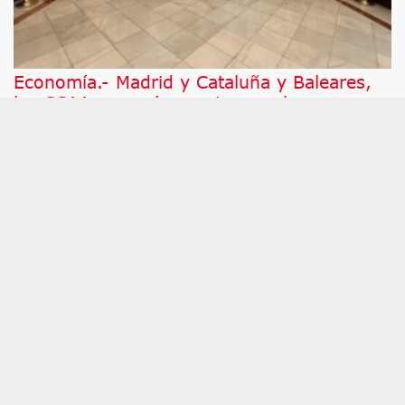
Economía.- Madrid y Cataluña y Baleares,
las CCAA que más aportaron a la
financiación autonómica en 2024, según
Fedea
MADRID, 5 (EUROPA PRESS) Madrid, Cataluña y
Baleares, las comunidades con mayor renta per
cápita, fueron las únicas aportadoras netas al
sistema de financiación autonómica (SFA) en 2024,
según un estudio publicado por la Fundación de
Estudios de Economía Aplicada (Fedea).