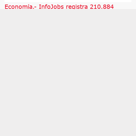
Economía.- InfoJobs registra 210.884
vacantes en julio, un 11% menos, pese al
impulso de educación y formación
MADRID, 5 (EUROPA PRESS) InfoJobs registró 210.
884 vacantes de empleo en julio, lo que supone un
descenso del 11% respecto a junio, cuando se
contabilizaron 237.