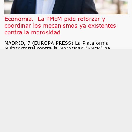
Economía.- La PMcM pide reforzar y
coordinar los mecanismos ya existentes
contra la morosidad
MADRID, 7 (EUROPA PRESS) La Plataforma
Multisectorial contra la Morosidad (PMcM) ha
reclamado este viernes que, en paralelo a la
adaptación de la nueva normativa concursal
europea, se refuercen y coordinen los mecanismos
ya existentes contra la morosidad, se garantice su
aplicación efectiva y se vinculen a una política de
prevención temprana de las dificultades
financieras, para evitar así que los problemas de
liquidez deriven en insolvencia.