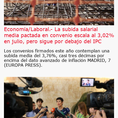
Economía/Laboral.- La subida salarial
media pactada en convenio escala al 3,02%
en julio, pero sigue por debajo del IPC
Los convenios firmados este año contemplan una
subida media del 3,76%, casi tres décimas por
encima del dato avanzado de inflación MADRID, 7
(EUROPA PRESS).