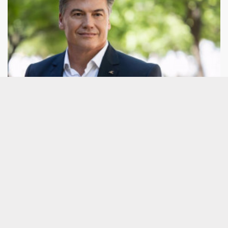
Economía.- La PMcM pide reforzar y
coordinar los mecanismos ya existentes
contra la morosidad
MADRID, 7 (EUROPA PRESS) La Plataforma
Multisectorial contra la Morosidad (PMcM) ha
reclamado este viernes que, en paralelo a la
adaptación de la nueva normativa concursal
europea, se refuercen y coordinen los mecanismos
ya existentes contra la morosidad, se garantice su
aplicación efectiva y se vinculen a una política de
prevención temprana de las dificultades