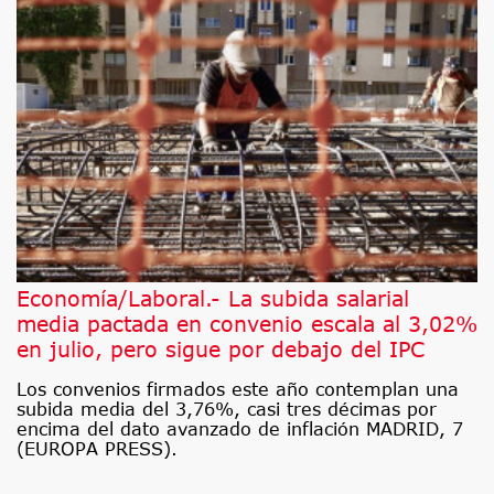
Economía/Laboral.- La subida salarial
media pactada en convenio escala al 3,02%
en julio, pero sigue por debajo del IPC
Los convenios firmados este año contemplan una
subida media del 3,76%, casi tres décimas por
encima del dato avanzado de inflación MADRID, 7
(EUROPA PRESS).