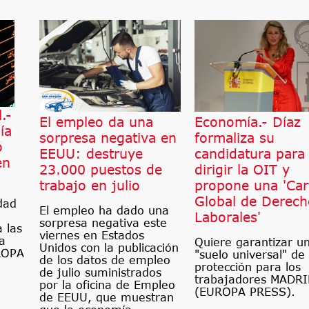
.-
El empleo da una
Economía.- Díaz
ía
sorpresa negativa en
formaliza su
ó
EEUU: destruye
candidatura para
en
23.000 puestos de
dirigir la OIT y
trabajo en julio
propone una 'Car
Global de Derech
dad
El empleo ha dado una
Laborales'
sorpresa negativa este
 las
viernes en Estados
a
Quiere garantizar u
Unidos con la publicación
ROPA
"suelo universal" de
de los datos de empleo
protección para los
de julio suministrados
trabajadores MADRI
por la oficina de Empleo
(EUROPA PRESS).
de EEUU, que muestran