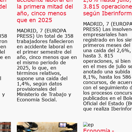
del
la primera mitad del
3.815 operacione
año, cinco menos
según Iberinform
que en 2025
MADRID, 7 (EUROP
PRESS) Las insolven
MADRID, 7 (EUROPA
empresariales han
358
PRESS) Un total de 358
registrado en los sie
eron
trabajadores fallecieron
primeros meses del
 en
en accidente laboral en
una caída del 2,6%,
del
el primer semestre del
hasta 3. 815
ue en
año, cinco menos que en
operaciones, si bien
el mismo periodo de
en el mes de julio s
2025, lo que, en
anotado una subida 
términos relativos,
8,1%, hasta los 586
l
supone una caída del
concursos, de acuer
1,4%, según datos
con el seguimiento 
provisionales del
los procesos concurs
 y
Ministerio de Trabajo y
publicados en el Bol
Economía Social.
Oficial del Estado (
que realiza Iberinfo
Economía.-