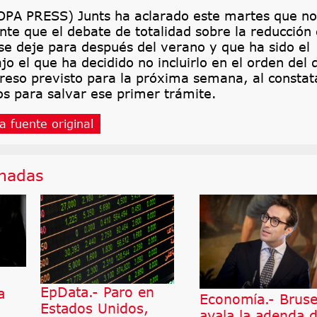
PA PRESS) Junts ha aclarado este martes que no
te que el debate de totalidad sobre la reducción
 se deje para después del verano y que ha sido el
jo el que ha decidido no incluirlo en el orden del 
reso previsto para la próxima semana, al constat
s para salvar ese primer trámite.
a fuente original
onadas
EpData.- Paro en
a
Economía.- Bruse
Estados Unidos,
avala la adenda 