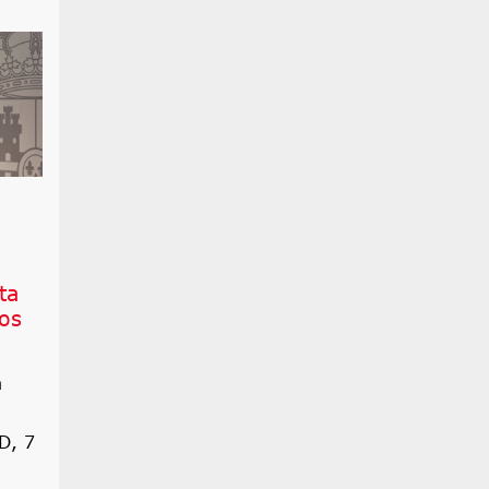
ta
os
n
D, 7