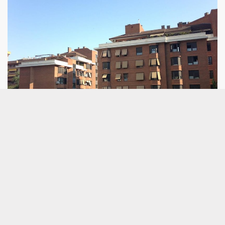
La compraventa de vivienda sube un 1,6%
en junio y rompe la racha de cinco meses a
la baja
La racha de cinco meses consecutivos de caídas
interanuales en la compraventa de vivienda se ha
roto en junio, cuando se han registrado un total de
59.