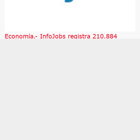
Economía.- InfoJobs registra 210.884
vacantes en julio, un 11% menos, pese al
impulso de educación y formación
MADRID, 5 (EUROPA PRESS) InfoJobs registró 210.
884 vacantes de empleo en julio, lo que supone un
descenso del 11% respecto a junio, cuando se
contabilizaron 237.