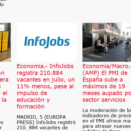
do
Economía.- InfoJobs
Economía/Macro.
on
registra 210.884
(AMP) El PMI de
era
vacantes en julio, un
España sube a
s
11% menos, pese al
máximos de 19
 el
impulso de
meses aupado po
 la
educación y
sector servicios
formación
La moderación de lo
indicadores de preci
MADRID, 5 (EUROPA
en el PMI ofrece m
es
PRESS) InfoJobs registró
para atrasar nuevas
r
210. 884 vacantes de