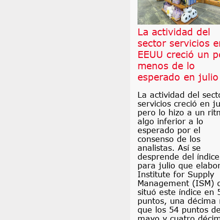
La actividad del
sector servicios e
EEUU creció un p
menos de lo
esperado en julio
La actividad del sect
servicios creció en ju
pero lo hizo a un ri
algo inferior a lo
esperado por el
consenso de los
analistas. Así se
desprende del índic
para julio que elabor
Institute for Supply
Management (ISM) 
situó este índice en 
puntos, una décima
que los 54 puntos d
mayo y cuatro déci