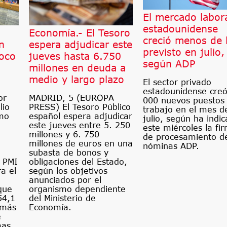
El mercado labor
estadounidense
Economía.- El Tesoro
creció menos de 
n
espera adjudicar este
previsto en julio,
oco
jueves hasta 6.750
según ADP
millones en deuda a
medio y largo plazo
El sector privado
estadounidense creó
or
MADRID, 5 (EUROPA
000 nuevos puestos
lio
PRESS) El Tesoro Público
trabajo en el mes d
tmo
español espera adjudicar
julio, según ha indi
este jueves entre 5. 250
este miércoles la fi
millones y 6. 750
de procesamiento d
millones de euros en una
nóminas ADP.
subasta de bonos y
e PMI
obligaciones del Estado,
a el
según los objetivos
anunciados por el
que
organismo dependiente
54,1
del Ministerio de
 más
Economía.
e
mas