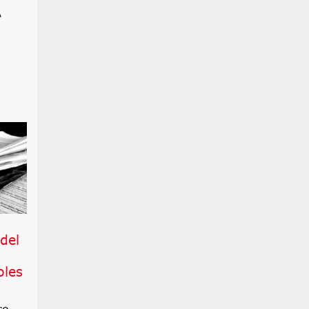
A
s
del
oles