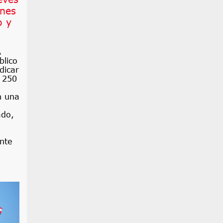
ones
o y
A
blico
dicar
. 250
n una
ado,
nte