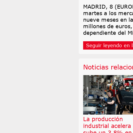
MADRID, 8 (EUROPA
martes a los merc
nueve meses en la
millones de euros,
dependiente del M
Seguir leyendo en l
Noticias relaci
La producción
industrial acelera
sube un 3,8% en