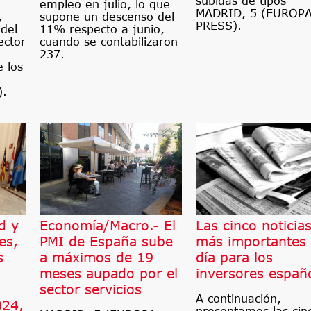
subidas de tipos
empleo en julio, lo que
MADRID, 5 (EUROP
,
supone un descenso del
PRESS).
del
11% respecto a junio,
ector
cuando se contabilizaron
237.
 los
).
d y
Economía/Macro.- El
Las cinco noticia
es,
PMI de España sube
más importantes 
s
a máximos de 19
día para los
meses aupado por el
inversores españ
sector servicios
A continuación,
024,