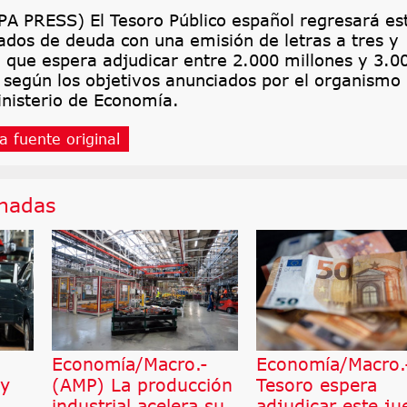
 PRESS) El Tesoro Público español regresará es
ados de deuda con una emisión de letras a tres y
 que espera adjudicar entre 2.000 millones y 3.0
 según los objetivos anunciados por el organismo
inisterio de Economía.
a fuente original
onadas
Economía/Macro.-
Economía/Macro.-
 y
(AMP) La producción
Tesoro espera
industrial acelera su
adjudicar este ju