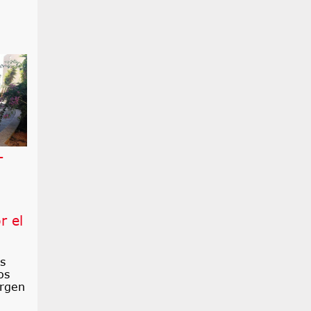
-
r el
s
os
argen