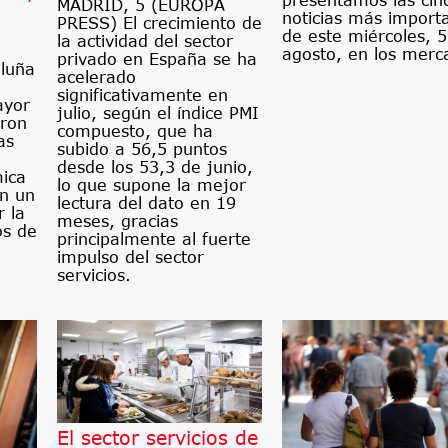
presentamos las cin
MADRID, 5 (EUROPA
noticias más import
PRESS) El crecimiento de
de este miércoles, 
la actividad del sector
agosto, en los merc
privado en España se ha
luña
acelerado
significativamente en
ayor
julio, según el índice PMI
eron
compuesto, que ha
as
subido a 56,5 puntos
desde los 53,3 de junio,
mica
lo que supone la mejor
n un
lectura del dato en 19
r la
meses, gracias
os de
principalmente al fuerte
impulso del sector
servicios.
El sector servicios de