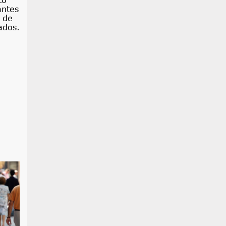
co
antes
5 de
ados.