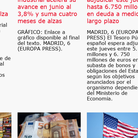
avance en junio al
hasta 6.750 mill
lza
3,8% y suma cuatro
en deuda a medi
meses de alzas
largo plazo
ial
a
GRÁFICO: Enlace a
MADRID, 6 (EUROP
gráfico disponible al final
PRESS) El Tesoro Pú
del texto. MADRID, 6
español espera adju
(EUROPA PRESS).
este jueves entre 5
millones y 6. 750
e de
millones de euros e
al
subasta de bonos y
obligaciones del Est
os
según los objetivos
anunciados por el
organismo dependie
del Ministerio de
Economía.