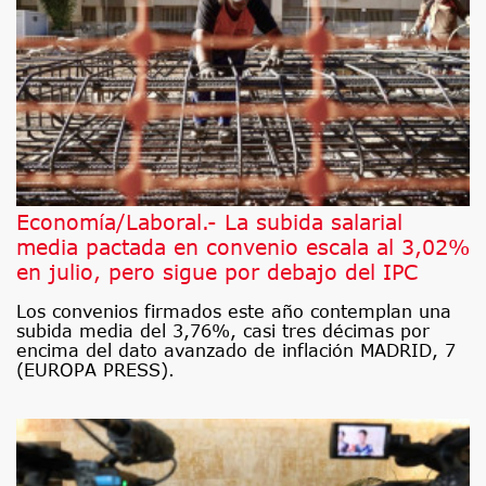
Economía/Laboral.- La subida salarial
media pactada en convenio escala al 3,02%
en julio, pero sigue por debajo del IPC
Los convenios firmados este año contemplan una
subida media del 3,76%, casi tres décimas por
encima del dato avanzado de inflación MADRID, 7
(EUROPA PRESS).