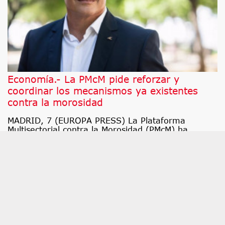
Economía.- La PMcM pide reforzar y
coordinar los mecanismos ya existentes
contra la morosidad
MADRID, 7 (EUROPA PRESS) La Plataforma
Multisectorial contra la Morosidad (PMcM) ha
reclamado este viernes que, en paralelo a la
adaptación de la nueva normativa concursal
europea, se refuercen y coordinen los mecanismos
ya existentes contra la morosidad, se garantice su
aplicación efectiva y se vinculen a una política de
prevención temprana de las dificultades
financieras, para evitar así que los problemas de
liquidez deriven en insolvencia.