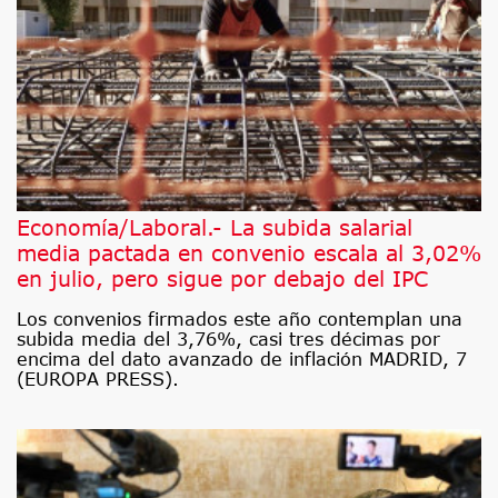
Economía/Laboral.- La subida salarial
media pactada en convenio escala al 3,02%
en julio, pero sigue por debajo del IPC
Los convenios firmados este año contemplan una
subida media del 3,76%, casi tres décimas por
encima del dato avanzado de inflación MADRID, 7
(EUROPA PRESS).