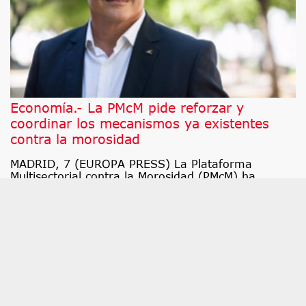
Economía.- La PMcM pide reforzar y
coordinar los mecanismos ya existentes
contra la morosidad
MADRID, 7 (EUROPA PRESS) La Plataforma
Multisectorial contra la Morosidad (PMcM) ha
reclamado este viernes que, en paralelo a la
adaptación de la nueva normativa concursal
europea, se refuercen y coordinen los mecanismos
ya existentes contra la morosidad, se garantice su
aplicación efectiva y se vinculen a una política de
prevención temprana de las dificultades
financieras, para evitar así que los problemas de
liquidez deriven en insolvencia.