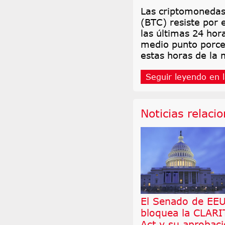
Las criptomonedas 
(BTC) resiste por 
las últimas 24 hor
medio punto porce
estas horas de la
Seguir leyendo en l
Noticias relaci
El Senado de EE
bloquea la CLARI
Act y su aprobac