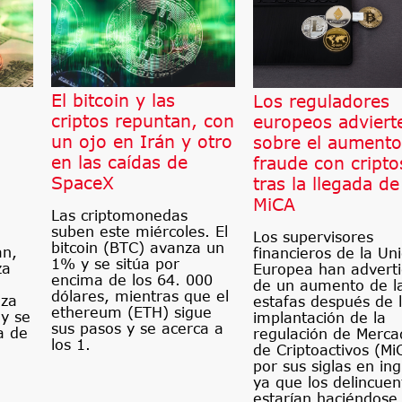
El bitcoin y las
Los reguladores
criptos repuntan, con
europeos adviert
un ojo en Irán y otro
sobre el aumento
en las caídas de
fraude con cripto
SpaceX
tras la llegada de
MiCA
Las criptomonedas
suben este miércoles. El
Los supervisores
bitcoin (BTC) avanza un
an,
financieros de la Un
1% y se sitúa por
za
Europea han advert
encima de los 64. 000
de un aumento de l
dólares, mientras que el
nza
estafas después de 
ethereum (ETH) sigue
y se
implantación de la
sus pasos y se acerca a
a de
regulación de Merca
los 1.
de Criptoactivos (Mi
por sus siglas en ing
ya que los delincuen
estarían haciéndose