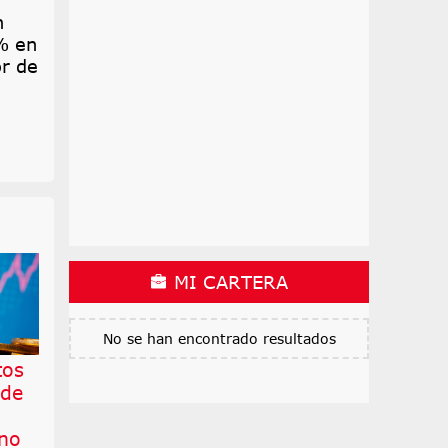
n
% en
or de
MI CARTERA
No se han encontrado resultados
tos
 de
 no