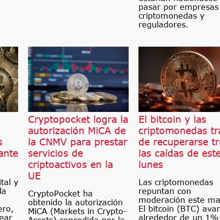
pasar por empresas
criptomonedas y
reguladores.
Cryptopocket logra la
El bitcoin y las
autorización MiCA de
criptomonedas tr
s
la CNMV para prestar
de recuperarse tr
ante
servicios de
las caídas de est
criptoactivos en la
lunes
UE
tal y
Las criptomonedas
la
repuntan con
CryptoPocket ha
moderación este ma
obtenido la autorización
ero,
El bitcoin (BTC) ava
MiCA (Markets in Crypto-
rear
alrededor de un 1%