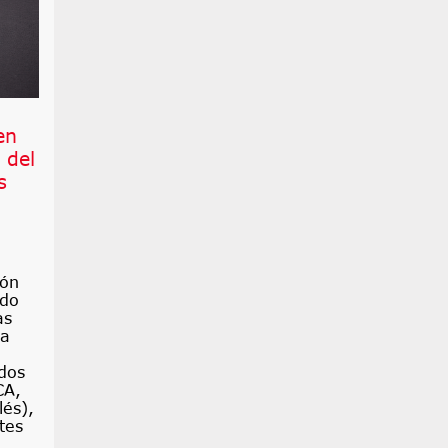
en
 del
s
ión
ido
as
la
dos
CA,
lés),
tes