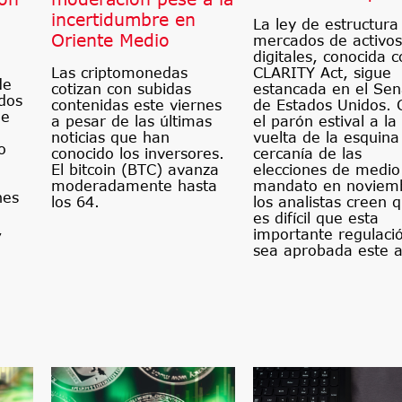
incertidumbre en
La ley de estructura
Oriente Medio
mercados de activos
digitales, conocida 
Las criptomonedas
CLARITY Act, sigue
de
cotizan con subidas
estancada en el Se
dos
contenidas este viernes
de Estados Unidos. 
de
a pesar de las últimas
el parón estival a la
noticias que han
vuelta de la esquina
o
conocido los inversores.
cercanía de las
El bitcoin (BTC) avanza
elecciones de medio
moderadamente hasta
mandato en noviem
nes
los 64.
los analistas creen 
es difícil que esta
,
importante regulaci
sea aprobada este 