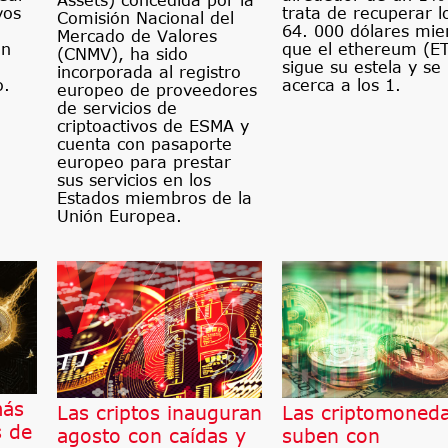
Assets) concedida por la
vos
trata de recuperar l
Comisión Nacional del
64. 000 dólares mie
Mercado de Valores
ún
que el ethereum (E
(CNMV), ha sido
sigue su estela y se
incorporada al registro
o.
acerca a los 1.
europeo de proveedores
de servicios de
criptoactivos de ESMA y
cuenta con pasaporte
europeo para prestar
sus servicios en los
Estados miembros de la
Unión Europea.
más
Las criptos inauguran
Las criptomoned
s de
agosto con caídas y
suben con