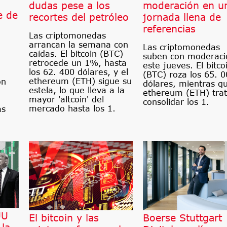
dudas pese a los
moderación en u
e de
recortes del petróleo
jornada llena de
referencias
Las criptomonedas
arrancan la semana con
Las criptomonedas
caídas. El bitcoin (BTC)
suben con moderaci
retrocede un 1%, hasta
este jueves. El bitco
los 62. 400 dólares, y el
(BTC) roza los 65. 
ethereum (ETH) sigue su
on
dólares, mientras qu
estela, lo que lleva a la
ethereum (ETH) tra
mayor 'altcoin' del
consolidar los 1.
mercado hasta los 1.
as
UU
El bitcoin y las
Boerse Stuttgart