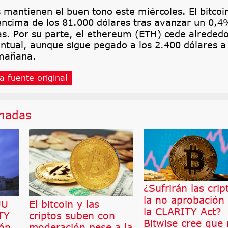
mantienen el buen tono este miércoles. El bitcoi
encima de los 81.000 dólares tras avanzar un 0,4
as. Por su parte, el ethereum (ETH) cede alreded
ntual, aunque sigue pegado a los 2.400 dólares a
 mañana.
a fuente original
onadas
¿Sufrirán las crip
la no aprobación
UU
El bitcoin y las
la CLARITY Act?
TY
criptos suben con
Bitwise cree que
ión
moderación pese a la