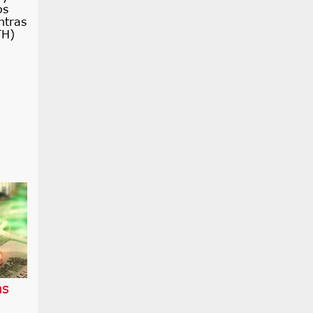
os
ntras
TH)
as