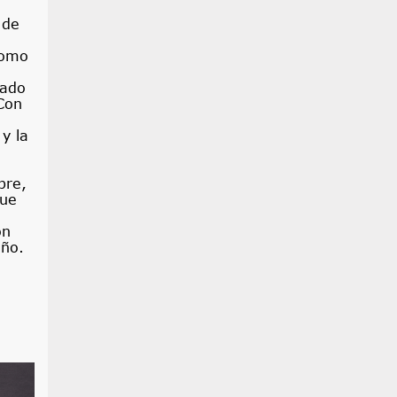
 de
como
nado
Con
 y la
bre,
que
ón
año.