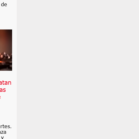
 de
atan
as
e
rtes.
nza
 y