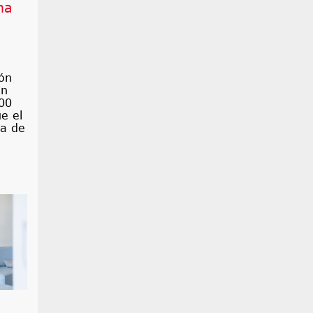
na
ón
in
000
e el
ta de